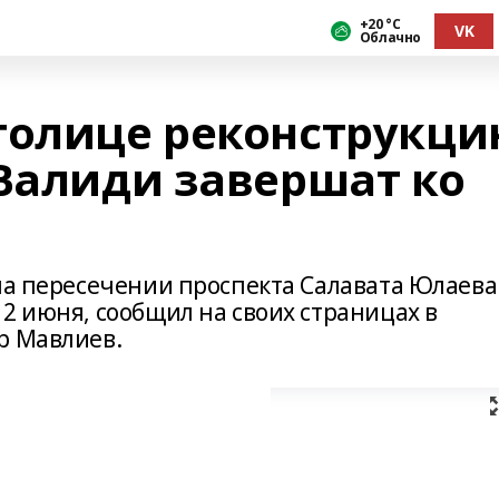
+20 °С
VK
Облачно
толице реконструкц
 Валиди завершат ко
на пересечении проспекта Салавата Юлаева
2 июня, сообщил на своих страницах в
р Мавлиев.