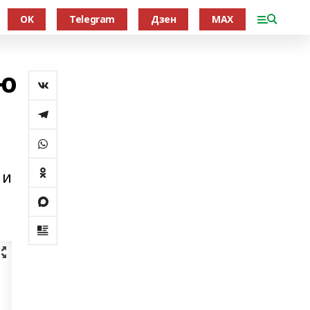
OK
Telegram
Дзен
MAX
ию
 и