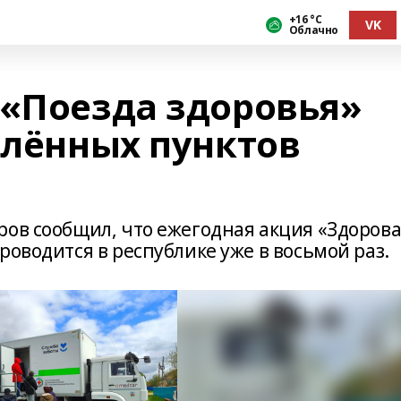
+16 °С
VK
Облачно
 «Поезда здоровья»
елённых пунктов
ров сообщил, что ежегодная акция «Здоров
роводится в республике уже в восьмой раз.