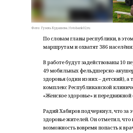
Фото:
Гузель Кудашева / fotobank02.ru
По словам главы республики, в это
маршрутам и охватят 386 населённы
В работе будут задействованы 10 
49 мобильных фельдшерско-акушер
здоровья (один из них – детский), 
комплекс Республиканской клиниче
«Женское здоровье» и передвижной
Радий Хабиров подчеркнул, что за 
здоровье жителей. Он отметил, что н
возможность вовремя попасть к врач