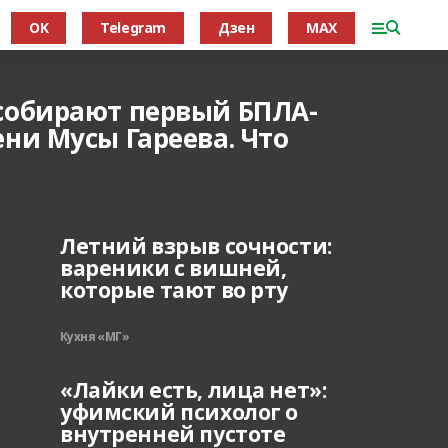
OK
Telegram
Дзен
MAX
собирают первый БПЛА-
ни Мусы Гареева. Что
Летний взрыв сочности:
вареники с вишней,
которые тают во рту
Кухня «МГ»
«Лайки есть, лица нет»:
уфимский психолог о
внутренней пустоте