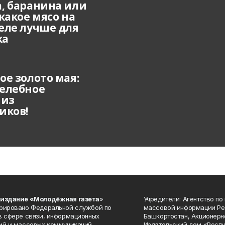
, баранина или
какое мясо на
еле лучше для
ка
ое золото мая:
елебное
 из
иков!
 издание «Молодёжная газета
»
Учредители: Агентство по
рировано Федеральной службой по
массовой информации Ре
в сфере связи, информационных
Башкортостан, Акционерн
ий и массовых коммуникаций
Издательский дом «Респу