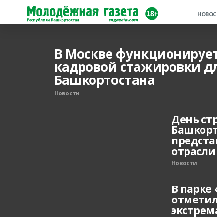
НОВОС
В Москве функционируе
кадровой стажировки д
Башкортостана
Новости
День ст
Башкорт
предста
отрасли
Новости
В парке
отметил
экстрем