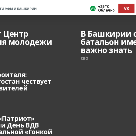
+25 °С
VK
ТИ УФЫ И БАШКИРИИ
Облачно
т Центр
В Башкирии 
ля молодежи
батальон име
важно знать
СВО
роителя:
остан чествует
вителей
 «Патриот»
и День ВДВ
альной «Гонкой