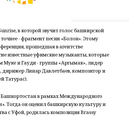
unrise, в которой звучит голос башкирской
 точнее - фрагмент песни «Болон». Этому
ференция, прошедшая в агентстве
гие известные уфимские музыканты, которые
 Муке и Гауди - группы «Аргымак», лидер
 дирижер Линар Давлетбаев, композитор и
й Татурас).
л Башкортостан в рамках Международного
и». Тогда он оценил башкирскую культуру и
тва с Уфой, родилась композиция Brassy