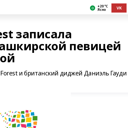
+20 °С
VK
Ясно
est записала
башкирской певицей
вой
 Forest и британский диджей Даниэль Гауди