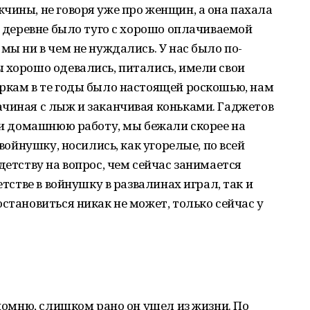
чины, не говоря уже про женщин, а она пахала
в деревне было туго с хорошо оплачиваемой
мы ни в чем не нуждались. У нас было по-
 хорошо одевались, питались, имели свои
еркам в те годы было настоящей роскошью, нам
ачиная с лыж и заканчивая коньками. Гаджетов
и и домашнюю работу, мы бежали скорее на
 войнушку, носились, как угорелые, по всей
детству на вопрос, чем сейчас занимается
етстве в войнушку в развалинах играл, так и
становиться никак не может, только сейчас у
 помню, слишком рано он ушел из жизни. По