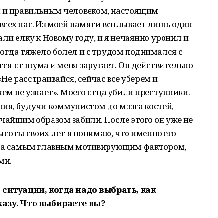
м и правильным человеком, настоящим
всех нас. Из моей памяти всплывает лишь один
ли елку к Новому году, и я нечаянно уронил и
огда тяжело болел и с трудом поднимался с
ется от шума и меня заругает. Он действительно
 «Не расстраивайся, сейчас все уберем и
ем не узнает». Моего отца убили преступники.
ия, будучи коммунистом до мозга костей,
чайшим образом забили. После этого он уже не
высоты своих лет я понимаю, что именно его
рата самым главным мотивирующим фактором,
ми.
 ситуации, когда надо выбрать, как
казу. Что выбираете вы?