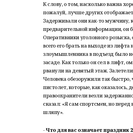
К слову, о том, насколько важна х
пожалуй, лучше других отображает
Задерживали они как-то мужчину, к
предварительной информации, он б
Оперативники уголовного розыска, 
всего его брать на выходе из лифта
злоумышленника в подъезд было нел
засаде. Как только он сел в лифт, 
рванули на девятый этаж. Залетел
Человека обезоружили так быстро, ч
пистолет, которые, как оказалось, 
правоохранители везли задержанно
сказал: «Я сам спортсмен, но пере
шляпу».
-
Что для вас означает праздник 