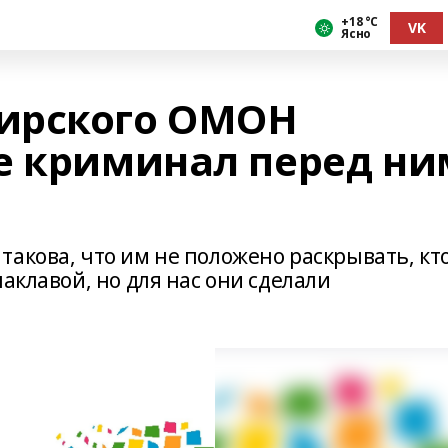
+18 °С
VK
Ясно
ирского ОМОН
е криминал перед ни
акова, что им не положено раскрывать, кт
аклавой, но для нас они сделали