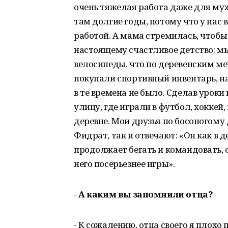
очень тяжелая работа даже для муж
там долгие годы, потому что у нас 
работой. А мама стремилась, чтобы 
настоящему счастливое детство: мы
велосипеды, что по деревенским м
покупали спортивный инвентарь, н
в те времена не было. Сделав урок
улицу, где играли в футбол, хоккей,
деревне. Мои друзья по босоногому 
Фидрат, так и отвечают: «Он как в д
продолжает бегать и командовать, о
него посерьезнее игры».
-
А каким вы запомнили отца?
- К сожалению, отца своего я плохо