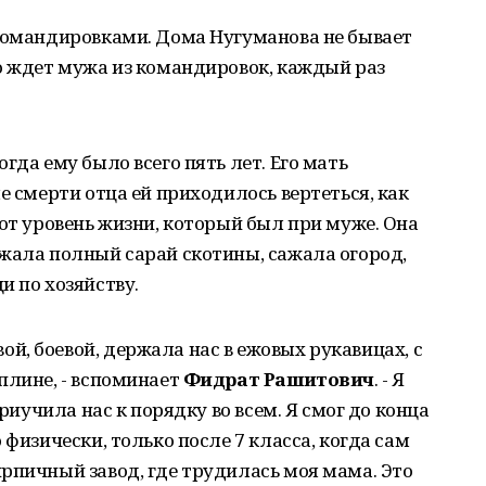
 командировками. Дома Нугуманова не бывает
о ждет мужа из командировок, каждый раз
гда ему было всего пять лет. Его мать
е смерти отца ей приходилось вертеться, как
тот уровень жизни, который был при муже. Она
жала полный сарай скотины, сажала огород,
и по хозяйству.
, боевой, держала нас в ежовых рукавицах, с
плине, - вспоминает
Фидрат Рашитович
. - Я
приучила нас к порядку во всем. Я смог до конца
 физически, только после 7 класса, когда сам
рпичный завод, где трудилась моя мама. Это