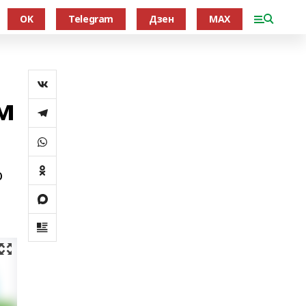
OK
Telegram
Дзен
MAX
м
о