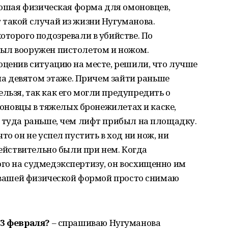
орошая физическая форма для омоновцев,
 такой случай из жизни Нугуманова.
оторого подозревали в убийстве. По
ыл вооружен пистолетом и ножом.
оценив ситуацию на месте, решили, что лучше
 на девятом этаже. Причем зайти раньше
ьзя, так как его могли предупредить о
омоновцы в тяжелых бронежилетах и каске,
и туда раньше, чем лифт прибыл на площадку.
то он не успел пустить в ход ни нож, ни
действительно были при нем. Когда
го на судмедэкспертизу, он восхищенно им
д вашей физической формой просто снимаю
23 февраля?
– спрашиваю Нугуманова