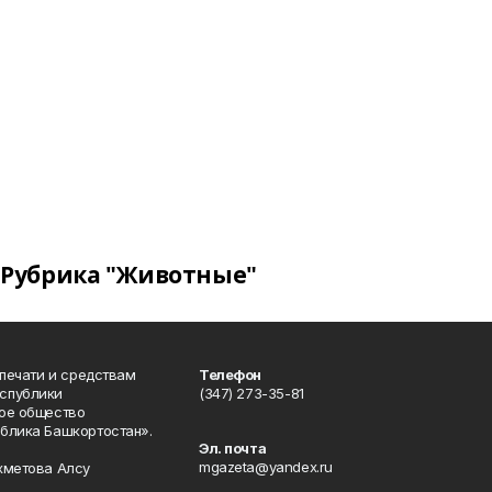
Рубрика "Животные"
 печати и средствам
Телефон
спублики
(347) 273-35-81
ое общество
блика Башкортостан».
Эл. почта
mgazeta@yandex.ru
хметова Алсу