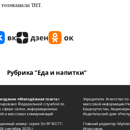
 телеканала ТНТ.
Рубрика "Еда и напитки"
 издание «Молодёжная газета
»
Учредители: Агентство по
рировано Федеральной службой по
массовой информации Ре
в сфере связи, информационных
Башкортостан, Акционерн
ий и массовых коммуникаций
Издательский дом «Респу
ционный номер: серия Эл № ФС77-
Главный редактор: Мулла
26 сентября 2025 г.
Илдусовна.