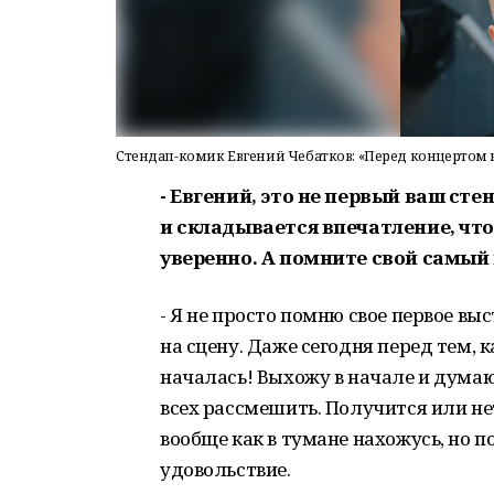
Стендап-комик Евгений Чебатков: «Перед концертом в 
- Евгений, это не первый ваш ст
и складывается впечатление, что
уверенно. А помните свой самый
- Я не просто помню свое первое вы
на сцену. Даже сегодня перед тем, к
началась! Выхожу в начале и думаю:
всех рассмешить. Получится или н
вообще как в тумане нахожусь, но 
удовольствие.