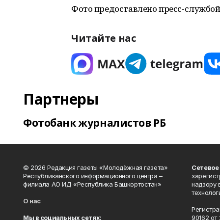
Фото предоставлено пресс-службой
Читайте нас
Партнеры
Фотобанк журналистов РБ
© 2026 Редакция газеты «Молодёжная газета»
Сетевое
Республиканского информационного центра –
зарегист
филиала АО ИД «Республика Башкортостан»
надзору 
технолог
О нас
Регистра
Мы в социальных сетях:
90162 от 