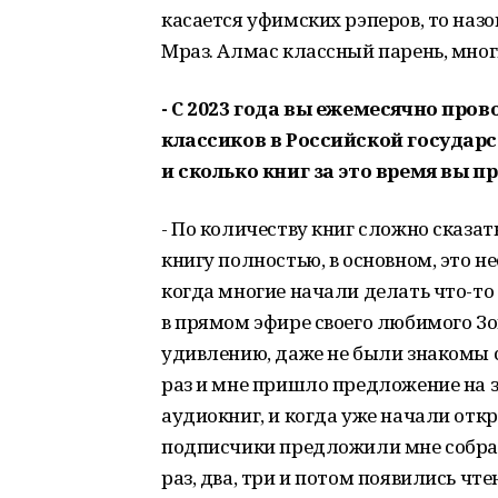
касается уфимских рэперов, то назо
Мраз. Алмас классный парень, мног
- С 2023 года вы ежемесячно про
классиков в Российской государс
и сколько книг за это время вы п
- По количеству книг сложно сказат
книгу полностью, в основном, это не
когда многие начали делать что-то
в прямом эфире своего любимого Зо
удивлению, даже не были знакомы с
раз и мне пришло предложение на з
аудиокниг, и когда уже начали отк
подписчики предложили мне собрат
раз, два, три и потом появились чт