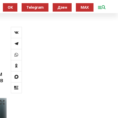
OK
Telegram
Дзен
MAX
м
 в