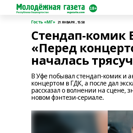
Гость «МГ»
21 ЯНВАРЯ , 15:58
Стендап-комик 
«Перед концерт
началась трясу
В Уфе побывал стендап-комик и а
концертом в ГДК, а после дал эк
рассказал о волнении на сцене, 
новом фэнтези-сериале.