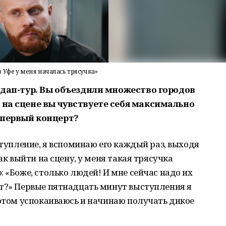
Уфе у меня началась трясучка»
ендап-тур. Вы объездили множество городов
 на сцене вы чувствуете себя максимально
 первый концерт?
ступление, я вспоминаю его каждый раз, выходя
ак выйти на сцену, у меня такая трясучка
 «Боже, столько людей! И мне сейчас надо их
ет?» Первые пятнадцать минут выступления я
потом успокаиваюсь и начинаю получать дикое