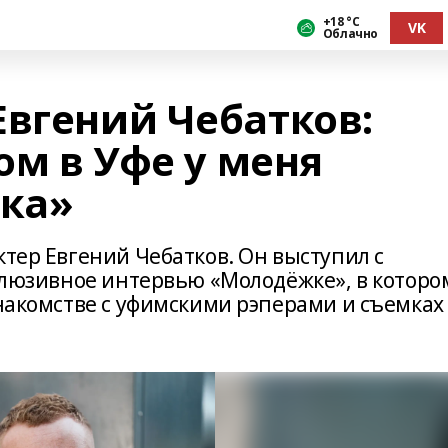
+18 °С
VK
Облачно
Евгений Чебатков:
ом в Уфе у меня
чка»
ктер Евгений Чебатков. Он выступил с
склюзивное интервью «Молодёжке», в которо
знакомстве с уфимскими рэперами и съемках