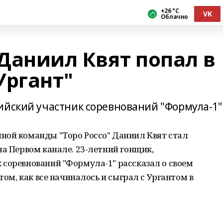
+26 °С
VK
Облачно
Даниил Квят попал в
Ургант"
ийский участник соревнований "Формула-1"
ной команды "Торо Россо" Даниил Квят стал
на Первом канале. 23-летний гонщик,
 соревнований "Формула-1" рассказал о своем
том, как все начиналось и сыграл с Ургантом в