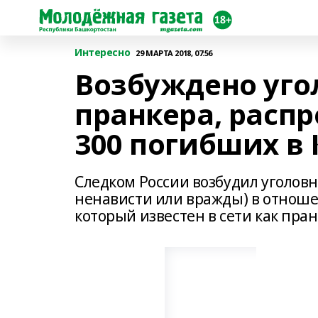
Интересно
29 МАРТА 2018, 07:56
Возбуждено уго
пранкера, распр
300 погибших в
Следком России возбудил уголовно
ненависти или вражды) в отнош
который известен в сети как пра