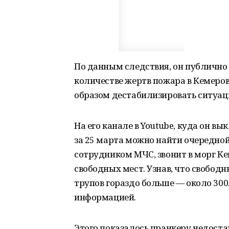
По данным следствия, он публичн
количестве жертв пожара в Кемеров
образом дестабилизировать ситуаци
На его канале в Youtube, куда он 
за 25 марта можно найти очередной 
сотрудником МЧС, звонит в морг Ке
свободных мест. Узнав, что свободн
трупов гораздо больше — около 30
информацией.
Этого показалось пранкеру недоста