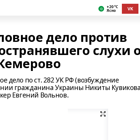
+20 °С
VK
Ясно
ловное дело против
остранявшего слухи 
 Кемерово
е дело по ст. 282 УК РФ (возбуждение
ении гражданина Украины Никиты Кувикова
нкер Евгений Вольнов.