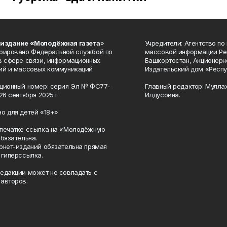
 издание «Молодёжная газета
»
Учредители: Агентство по
рировано Федеральной службой по
массовой информации Ре
в сфере связи, информационных
Башкортостан, Акционерн
ий и массовых коммуникаций
Издательский дом «Респу
ционный номер: серия Эл № ФС77-
Главный редактор: Мулла
26 сентября 2025 г.
Илдусовна.
о для детей «18+»
печатке ссылка на «Молодёжную
обязательна.
рнет-изданий обязательна прямая
 гиперссылка.
едакции может не совпадать с
авторов.