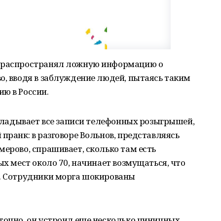
о распространял ложную информацию о
о, вводя в заблуждение людей, пытаясь таким
ю в России.
выкладывает все записи телефонных розыгрышей,
пранк: в разговоре Вольнов, представляясь
мерово, спрашивает, сколько там есть
ых мест около 70, начинает возмущаться, что
0. Сотрудники морга шокированы
точно, он устроил еще несколько циничных