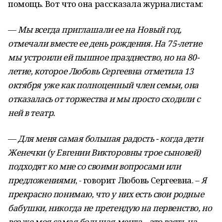
помощь. Вот что она рассказала журналистам:
—
Мы всегда приглашали ее на Новый год,
отмечали вместе ее день рождения. На 75-летие
мы устроили ей пышное празднество, но на 80-
летие, которое Любовь Сергеевна отметила 13
октября уже как полноценный член семьи, она
отказалась от торжества и мы просто сходили с
ней в театр.
—
Для меня самая большая радость - когда дети
Женечки (у Евгении Викторовны трое сыновей)
подходят ко мне со своими вопросами или
предложениями
, - говорит Любовь Сергеевна. –
Я
прекрасно понимаю, что у них есть свои родные
бабушки, никогда не претендую на первенство, но
все же моя самая большая мечта – это взять на