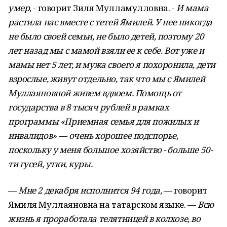
умер
, - говорит Зиля Мулламулловна. -
И мама
растила нас вместе с тетей Ямилей. У нее никогда
не было своей семьи, не было детей, поэтому 20
лет назад мы с мамой взяли ее к себе. Вот уже и
мамы нет 5 лет, и мужа своего я похоронила, дети
взрослые, живут отдельно, так что мы с Ямилей
Муллаяновной живем вдвоем. Помощь от
государства в 8 тысяч рублей в рамках
программы «Приемная семья для пожилых и
инвалидов» — очень хорошее подспорье,
поскольку у меня большое хозяйство - больше 50-
ти гусей, утки, куры.
—
Мне 2 декабря исполнится 94 года,
— говорит
Ямиля Муллаяновна на татарском языке. —
Всю
жизнь я проработала телятницей в колхозе, во