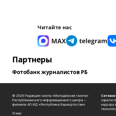
Читайте нас
Партнеры
Фотобанк журналистов РБ
© 2026 Редакция газеты «Молодёжная газета»
Сетевое
Республиканского информационного центра –
зарегист
филиала АО ИД «Республика Башкортостан»
надзору 
технолог
О нас