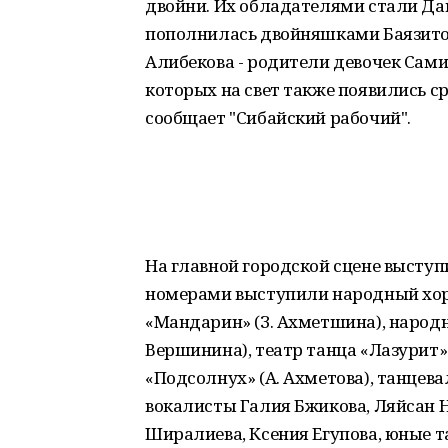
двойни. Их обладателями стали Да
пополнилась двойняшками Баязито
Алибекова - родители девочек Сами
которых на свет также появились ср
сообщает "Сибайский рабочий".
На главной городской сцене высту
номерами выступили народный хор в
«Мандарин» (З. Ахметшина), народ
Вершинина), театр танца «Лазурит»
«Подсолнух» (А. Ахметова), танцева
вокалисты Галия Бжикова, Ляйсан Н
Ширалиева, Ксения Егупова, юные т