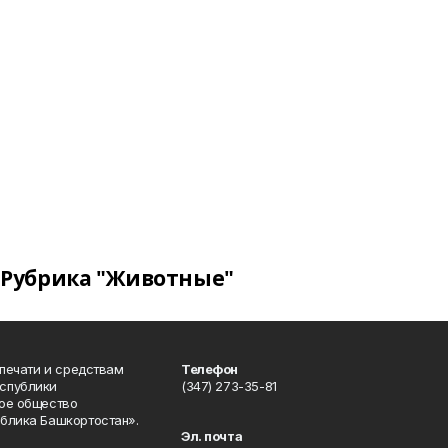
Рубрика "Животные"
 печати и средствам
Телефон
спублики
(347) 273-35-81
ое общество
блика Башкортостан».
Эл. почта