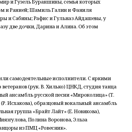
мир и Гузель Бураншины, семья которых
м и Ранией; Шамиль Галин и Фаниля
ры и Сабины; Рафис и Гульназ Айдашевы, у
азу две дочки, Дарина и Алина. Об этом
пили самодеятельные исполнители. С яркими
етеранов (рук. В. Хилько) ЦНКД, студия танца
ный ансамбль русской песни «Мироколица» (Т.
 (Р. Исхакова), образцовый вокальный ансамбль
льная группа «Брайт Лайт» (Е. Новикова),
иязгулова, Полина Воронова, Эльза
анцоры из ПМЦ «Ровесник».