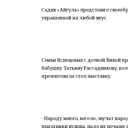
Садик «Айгуль» представил своеобр
украшенной на любой вкус.
Семья Яснецовых с дочкой Викой п
бабушку Татьяну Рассадникову, кот
презентовала стол-выставку.
- Народу много, весело, звучат наро
праздники нужны, надо их почаще п