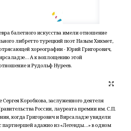
евра балетного искусства имели отношение
льного либретто турецкий поэт Назым Хикмет,
потрясающей хореографии - Юрий Григорович,
ирсаладзе… А к воплощению этой
тношение и Рудольф Нуреев.
е Сергея Коробкова, заслуженного деятеля
равительства России, лауреата премии им. С.П.
ния, когда Григорович и Вирсаладзе увидели
с партнершей адажио из «Легенды…» в одном