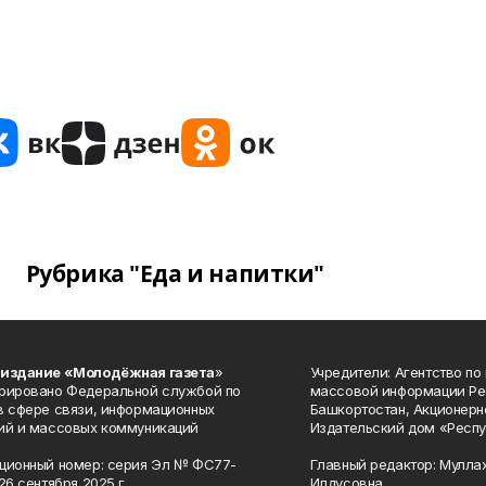
Рубрика "Еда и напитки"
 издание «Молодёжная газета
»
Учредители: Агентство по
рировано Федеральной службой по
массовой информации Ре
в сфере связи, информационных
Башкортостан, Акционерн
ий и массовых коммуникаций
Издательский дом «Респу
ционный номер: серия Эл № ФС77-
Главный редактор: Мулла
26 сентября 2025 г.
Илдусовна.