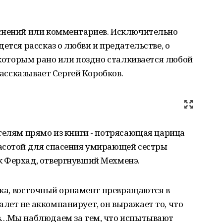
снений или комментариев. Исключительно
ется рассказ о любви и предательстве, о
д которым рано или поздно сталкивается любой
рассказывает Сергей Коробков.
телям прямо из книги - потрясающая царица
асотой для спасения умирающей сестры
 Ферхад, отвергнувший Мехменэ.
азка, восточный орнамент превращаются в
лет не аккомпанирует, он выражает то, что
в…Мы наблюдаем за тем, что испытывают