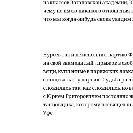
из классов Вагановской академии, Ю
чему не имею никакого отношения к
что мы когда-нибудь снова увидим 
Нуреев так и не исполнил партию Ф
на свой знаменитый «прыжок в своб
вещи, купленные в парижских лавка
станцевать эту партию. Судьба рас
сложились так, как сложились, но в
с Юрием Григоровичем постоянно ж
танцовщика, которому посвящен ны
Уфе.