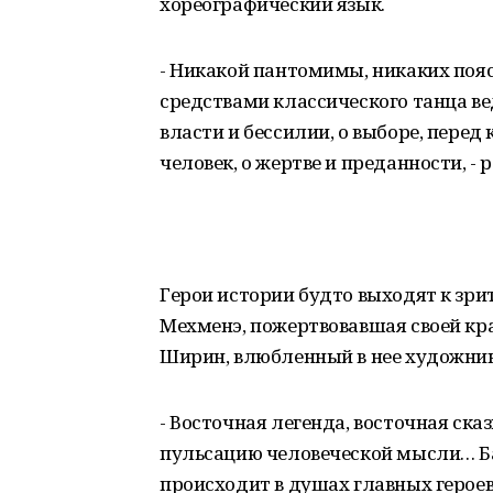
хореографический язык.
- Никакой пантомимы, никаких поя
средствами классического танца вед
власти и бессилии, о выборе, пере
человек, о жертве и преданности, - 
Герои истории будто выходят к зри
Мехменэ, пожертвовавшая своей кр
Ширин, влюбленный в нее художник
- Восточная легенда, восточная ск
пульсацию человеческой мысли… Ба
происходит в душах главных герое