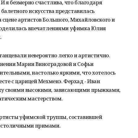
 И я безмерно счастлива, что благодаря
балетного искусства представилась
 сцене артистов Большого, Михайловского и
 поделилась впечатлениями уфимка Юлия
.
танцевали невероятно легко и артистично.
олнении Марии Виноградовой и Софьи
тельными, настолько яркими, что хотелось
есте с царицей Мехменэ. Ферхад - Иван
ку своими высокими, зависающими прыжками,
атическим мастерством.
артисты уфимской труппы, составившей
о столичными примами.