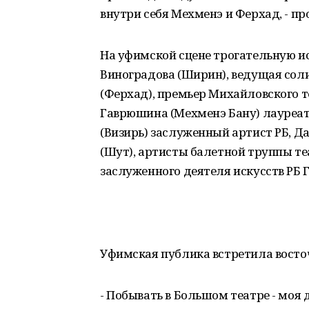
внутри себя Мехменэ и Ферхад, - п
На уфимской сцене трогательную и
Виноградова (Ширин), ведущая соли
(Ферхад), премьер Михайловского т
Гаврюшина (Мехменэ Бану) лауреат
(Визирь) заслуженный артист РБ, Д
(Шут), артисты балетной труппы т
заслуженного деятеля искусств РБ 
Уфимская публика встретила восто
- Побывать в Большом театре - моя 