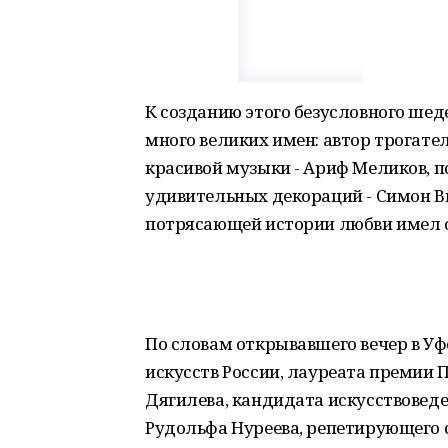
К созданию этого безусловного шед
много великих имен: автор трогате
красивой музыки - Ариф Меликов, 
удивительных декораций - Симон В
потрясающей истории любви имел о
По словам открывавшего вечер в Уф
искусств России, лауреата премии П
Дягилева, кандидата искусствоведе
Рудольфа Нуреева, репетирующего 