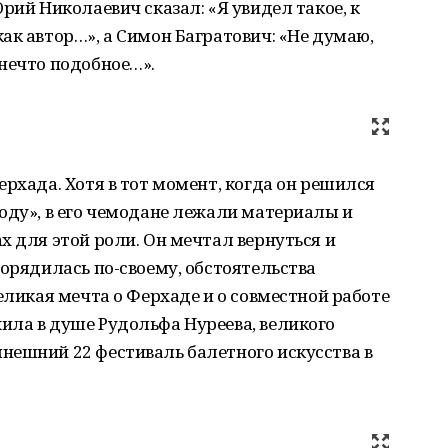
рий Николаевич сказал: «Я увидел такое, к
ак автор…», а Симон Багратович: «Не думаю,
нечто подобное…».
ерхада. Хотя в тот момент, когда он решился
оду», в его чемодане лежали материалы и
х для этой роли. Он мечтал вернуться и
порядилась по-своему, обстоятельства
еликая мечта о Ферхаде и о совместной работе
ила в душе Рудольфа Нуреева, великого
нешний 22 фестиваль балетного искусства в