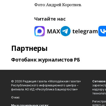
Фото: Андрей Коротнев.
Читайте нас
Партнеры
Фотобанк журналистов РБ
© 2026 Редакция газеты «Молодёжная газета»
Сетевое
Республиканского информационного центра –
зарегист
филиала АО ИД «Республика Башкортостан»
надзору 
технолог
О нас
Регистра
Мы в социальных сетях:
90162 от 