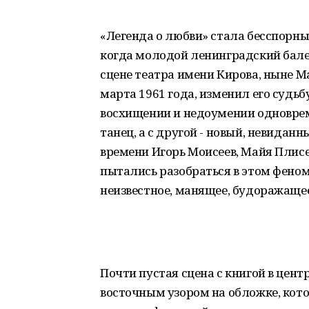
«Легенда о любви» стала бесспорны
когда молодой ленинградский бале
сцене театра имени Кирова, ныне М
марта 1961 года, изменил его судьб
восхищении и недоумении одновреме
танец, а с другой - новый, невидан
времени Игорь Моисеев, Майя Плис
пытались разобраться в этом феноме
неизвестное, манящее, будоражащее
Почти пустая сцена с книгой в центр
восточным узором на обложке, кот