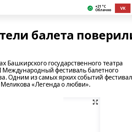
+21 °С
VK
Облачно
тели балета поверил
ах Башкирского государственного театра
II Международный фестиваль балетного
ва. Одним из самых ярких событий фестива
 Меликова «Легенда о любви».