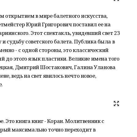
м открытием в мире балетного искусства,
тмейстер Юрий Григорович поставил ее на
ариинского. Этот спектакль, увидевший свет 23
у и судьбу советского балета. Публика была в
нно - с одной стороны, это классический
ный до этого язык пластики. Великие имена того
ецкая, Дмитрий Шостакович, Галина Уланова
не, ведь на свет явилось нечто новое,
.
е. Это книга книг - Коран. Молитвенник с
орый максимально точно переходит в