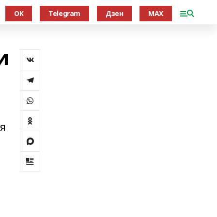
OK
Telegram
Дзен
MAX
и
ля