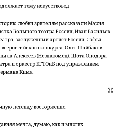
родолжает тему искусствовед.
сторию любви зрителям рассказали Мария
стка Большого театра России, Иван Васильев
еатра, заслуженный артист России, Софья
 всероссийского конкурса, Олег Шайбаков
анила Алексеев (Незнакомец), Шота Онодэра
еатра и оркестр БГТОиБ под управлением
Германа Кима.
чную легенду восторженно.
давняя мечта, думаю, как и многих