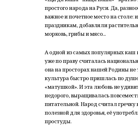
простого народа на Руси. Да, разн
важное и почетное место на столе:
праздникам, добавляли растительно
морковь, грибы и мясо...
А одной из самых популярных каш на
уже по праву считалась национальн
она на просторах нашей Родины не т
культура быстро пришлась по душе
«матушкой». И эта любовь не удиви
недорого, выращивалась повсеместн
питательной. Народ считал гречку н
полезной для здоровья, её употреб
простуды.