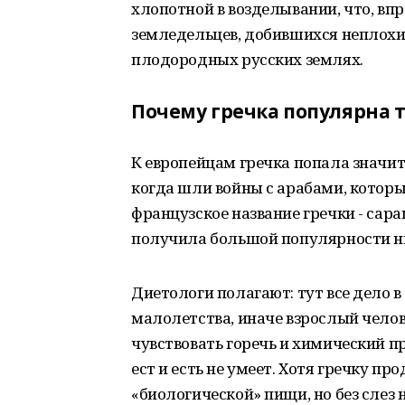
хлопотной в возделывании, что, вп
земледельцев, добившихся неплохи
плодородных русских землях.
Почему гречка популярна т
К европейцам гречка попала значите
когда шли войны с арабами, котор
французское название гречки - сарац
получила большой популярности ни 
Диетологи полагают: тут все дело в 
малолетства, иначе взрослый челов
чувствовать горечь и химический при
ест и есть не умеет. Хотя гречку пр
«биологической» пищи, но без слез н