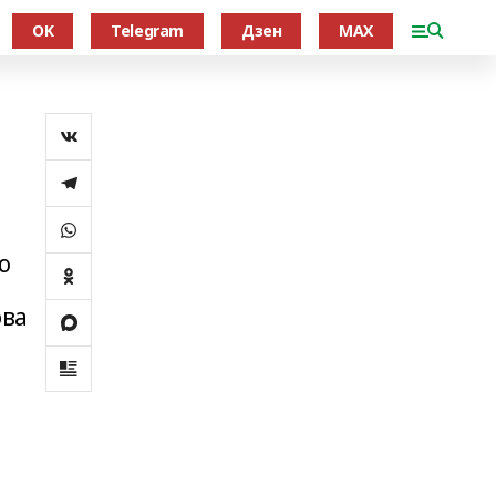
OK
Telegram
Дзен
MAX
ю
ова