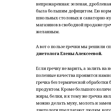
непрожаренная: зеленая, дробленая 
была большим дефицитом. Ею корми
школьных столовых и санаторно-ку
магазинов в свободной продаже гр
желанным.
А вот о пользе гречки мы решили с
диетолога Елены Алексеевой.
Если гречку не варить, а залить на н
полезные качества проявятся намно
гречка без термической обработки
продуктом. Кроме большого количе
жиры, белки, и к тому же гречка яв
можно делать муку, молоть и заме
диетологи предлагают людям, кото