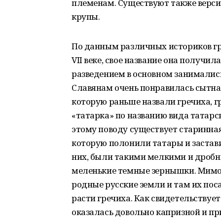
племенам. Существуют также версии
крупы.
По данным различных историков гр
VII веке, свое название она получила
разведением в основном занималис
Славянам очень понравилась сытная 
которую раньше назвали гречиха, гр
«татарка» по названию вида татарс
этому поводу существует старинная
которую полонили татары и застави
них, были такими мелкими и дробн
меленькие темные зернышки. Мимо 
родные русские земли и там их поса
расти гречиха. Как свидетельствуе
оказалась довольно капризной и пр