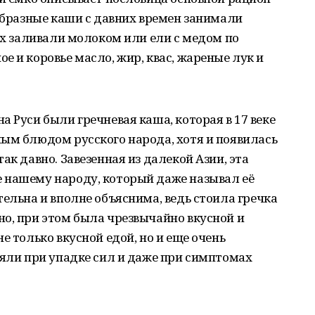
ообразные каши с давних времен занимали
 их заливали молоком или ели с медом по
е и коровье масло, жир, квас, жареные лук и
 Руси были гречневая каша, которая в 17 веке
ым блюдом русского народа, хотя и появилась
ак давно. Завезенная из далекой Азии, эта
 нашему народу, который даже называл её
тельна и вполне объяснима, ведь стоила гречка
о, при этом была чрезвычайно вкусной и
е только вкусной едой, но и еще очень
ляли при упадке сил и даже при симптомах