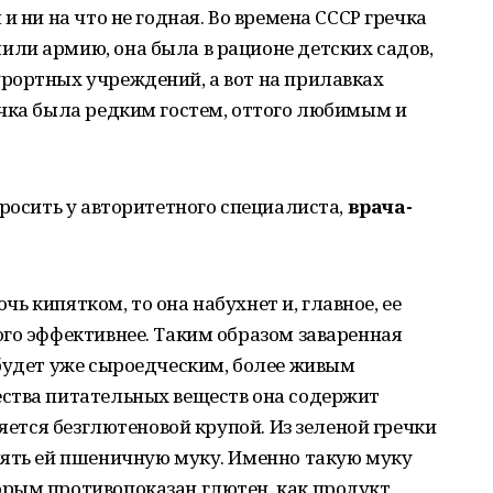
и ни на что не годная. Во времена СССР гречка
ли армию, она была в рационе детских садов,
рортных учреждений, а вот на прилавках
ечка была редким гостем, оттого любимым и
просить у авторитетного специалиста,
врача-
очь кипятком, то она набухнет и, главное, ее
го эффективнее. Таким образом заваренная
 будет уже сыроедческим, более живым
ства питательных веществ она содержит
ляется безглютеновой крупой. Из зеленой гречки
нять ей пшеничную муку. Именно такую муку
рым противопоказан глютен, как продукт,