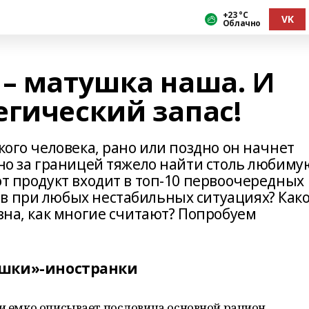
+23 °С
VK
Облачно
 – матушка наша. И
егический запас!
кого человека, рано или поздно он начнет
 но за границей тяжело найти столь любиму
от продукт входит в топ-10 первоочередных
в при любых нестабильных ситуациях? Как
езна, как многие считают? Попробуем
ушки»-иностранки
 и емко описывает пословица основной рацион