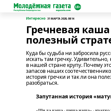
Интересно
31 МАРТА 2020, 08:14
Гречневая каша
полезный страт
Куда бы судьба ни забросила русс
искать там гречку. Удивительно,
в нашей стране крупу. Почему эт
запасов наших соотечественнико
история гречки и так ли она пол
разобраться.
Запутанная история «мат
«Щи да каша - пища наша» - кратко