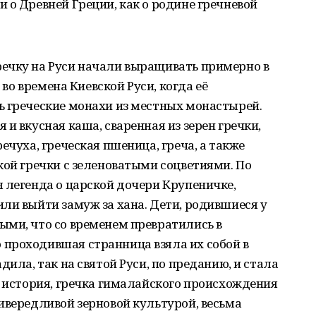
 о Древней Греции, как о родине гречневой
ечку на Руси начали выращивать примерно в
 во времена Киевской Руси, когда её
ь греческие монахи из местных монастырей.
и вкусная каша, сваренная из зерен гречки,
ечуха, греческая пшеница, греча, а также
кой гречки с зеленоватыми соцветиями. По
 легенда о царской дочери Крупеничке,
ли выйти замуж за хана. Дети, родившиеся у
ыми, что со временем превратились в
проходившая странница взяла их собой в
дила, так на святой Руси, по преданию, и стала
т история, гречка гималайского происхождения
ивередливой зерновой культурой, весьма