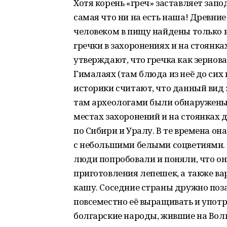
Хотя корень «греч» заставляет запо
самая что ни на есть наша! Древни
человеком в пищу найдены только в
гречки в захоронениях и на стоянк
утверждают, что гречка как зернова
Гималаях (там блюда из неё до сих
историки считают, что данный вид 
там археологами были обнаружены
местах захоронений и на стоянках 
по Сибири и Уралу. В те времена он
с небольшими белыми соцветиями. 
люди попробовали и поняли, что он
приготовления лепешек, а также ва
кашу. Соседние страны дружно поз
повсеместно её выращивать и употр
болгарские народы, жившие на Вол