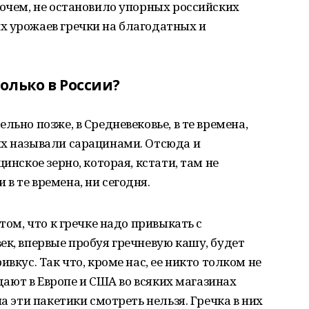
рочем, не остановило упорных российских
х урожаев гречки на благодатных и
олько в России?
льно позже, в Средневековье, в те времена,
ых называли сарацинами. Отсюда и
инское зерно, которая, кстати, там не
в те времена, ни сегодня.
том, что к гречке надо привыкать с
ек, впервые пробуя гречневую кашу, будет
вкус. Так что, кроме нас, ее никто толком не
одают в Европе и США во всяких магазинах
а эти пакетики смотреть нельзя. Гречка в них