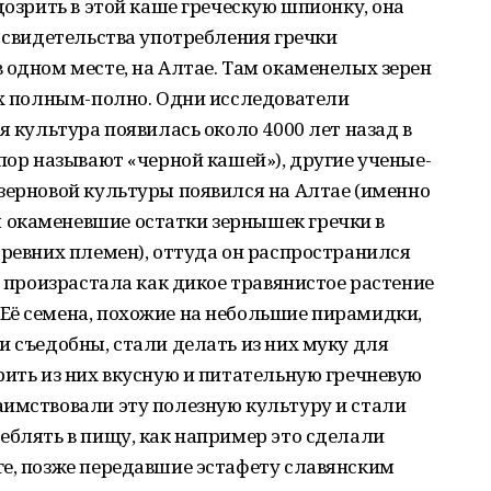
дозрить в этой каше греческую шпионку, она
е свидетельства употребления гречки
 одном месте, на Алтае. Там окаменелых зерен
ах полным-полно. Одни исследователи
я культура появилась около 4000 лет назад в
 пор называют «черной кашей»), другие ученые-
зерновой культуры появился на Алтае (именно
 окаменевшие остатки зернышек гречки в
древних племен), оттуда он распространился
а произрастала как дикое травянистое растение
Её семена, похожие на небольшие пирамидки,
и съедобны, стали делать из них муку для
рить из них вкусную и питательную гречневую
аимствовали эту полезную культуру и стали
еблять в пищу, как например это сделали
ге, позже передавшие эстафету славянским