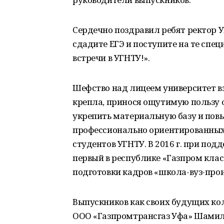
Сердечно поздравил ребят ректор У
сдадите ЕГЭ и поступите на те специ
встречи в УГНТУ!».
Шефство над лицеем университет взял
крепла, принося ощутимую пользу 
укрепить материальную базу и повыс
профессионально ориентированных
студентов УГНТУ. В 2016 г. при под
первый в республике «Газпром клас
подготовки кадров «школа-вуз-прои
Выпускников как своих будущих ко
ООО «Газпромтрансгаз Уфа» Шамиль