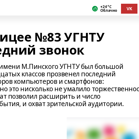
+24 °С
VK
Облачно
ицее №83 УГНТУ
едний звонок
 имени М.Пинского УГНТУ был большой
цатых классов прозвенел последний
торов компьютеров и смартфонов:
но это нисколько не умалило торжественно
мат позволил расширить и число
бытия, и охват зрительской аудитории.