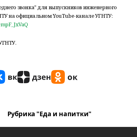
еднего звонка" для выпускников инженерного
ГНТУ на официальном YouTube-канале УГНТУ:
TOmpF_JxVaQ
УГНТУ.
Рубрика "Еда и напитки"