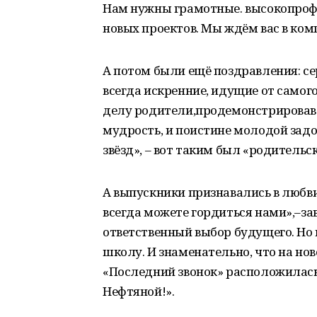
Нам нужны грамотные. высокопроф
новых проектов. Мы ждём вас в комп
А потом были ещё поздравления: се
всегда искренние, идущие от самог
делу родители,продемонстрировав 
мудрость, и поистине молодой задор
звёзд», – вот таким был «родительс
А выпускники признавались в любви
всегда можете гордиться нами»,–за
ответственный выбор будущего. Но к
школу. И знаменательно, что на но
«Последний звонок» расположилась
Нефтяной!».