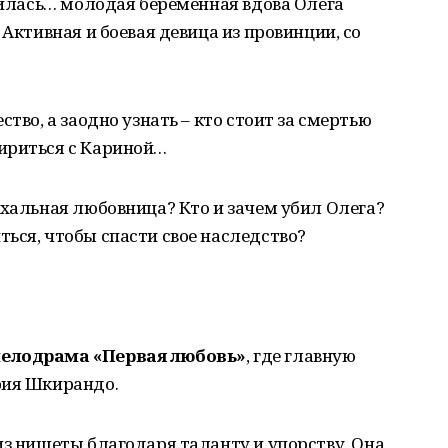
явилась… молодая беременная вдова Олега
 Активная и боевая девица из провинции, со
тво, а заодно узнать – кто стоит за смертью
ириться с Кариной…
ахальная любовница? Кто и зачем убил Олега?
ься, чтобы спасти свое наследство?
мелодрама «Первая любовь»
, где главную
рия Шкирандо.
из нищеты благодаря таланту и упорству. Она