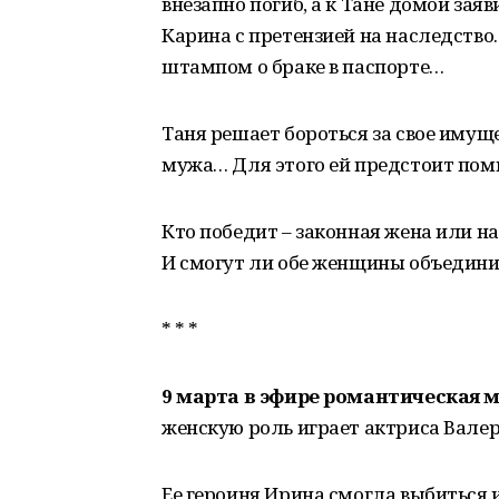
внезапно погиб, а к Тане домой за
Карина с претензией на наследство.
штампом о браке в паспорте…
Таня решает бороться за свое имущес
мужа… Для этого ей предстоит пом
Кто победит – законная жена или н
И смогут ли обе женщины объединит
* * *
9 марта в эфире романтическая 
женскую роль играет актриса Вале
Ее героиня Ирина смогла выбиться 