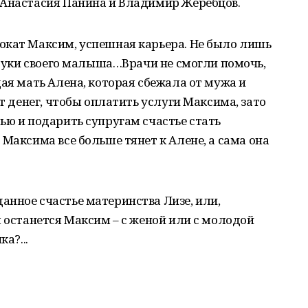
 Анастасия Панина и Владимир Жеребцов.
окат Максим, успешная карьера. Не было лишь
а руки своего малыша…Врачи не смогли помочь,
дая мать Алена, которая сбежала от мужа и
ет денег, чтобы оплатить услуги Максима, зато
ью и подарить супругам счастье стать
Максима все больше тянет к Алене, а сама она
нное счастье материнства Лизе, или,
м останется Максим – с женой или с молодой
а?...