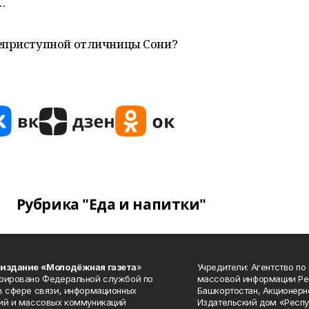
…
неприступной отличницы Сони?
Рубрика "Еда и напитки"
 издание «Молодёжная газета
»
Учредители: Агентство по
рировано Федеральной службой по
массовой информации Ре
в сфере связи, информационных
Башкортостан, Акционерн
ий и массовых коммуникаций
Издательский дом «Респу