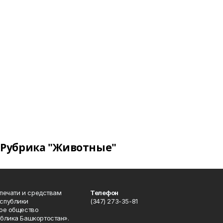
Рубрика "Животные"
 печати и средствам
Телефон
спублики
(347) 273-35-81
ое общество
блика Башкортостан».