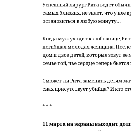
Успешный хирург Рита ведет обычну
самых близких, не знает, что у нее
остановиться в любую минуту…
Когда муж уходит к любовнице, Рит
погибшая молодая женщина. После 
дом и двое детей, которые зовут е
семье той, чье сердце теперь бьется
Сможет ли Рита заменить детям мат
снах присутствует убийца? И кто ст
* * *
11 марта на экраны выходит дол