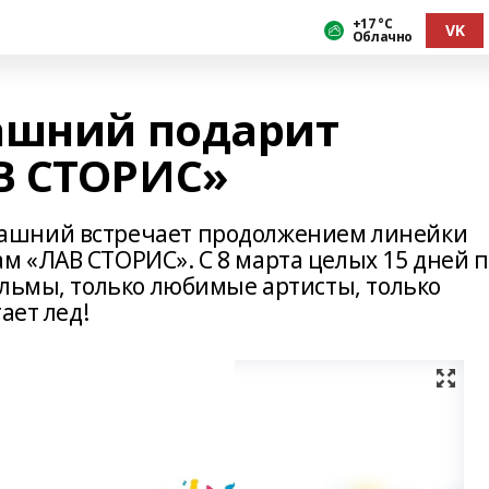
+17 °С
VK
Облачно
ашний подарит
В СТОРИС»
ашний встречает продолжением линейки
 «ЛАВ СТОРИС». С 8 марта целых 15 дней п
ильмы, только любимые артисты, только
ает лед!