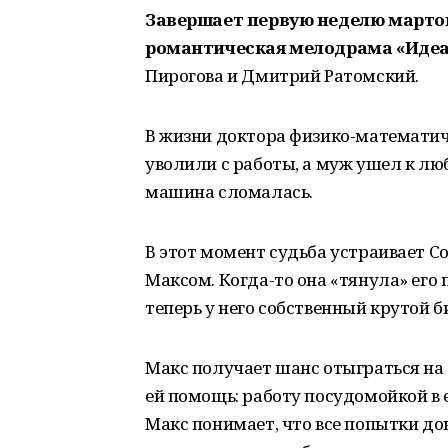
Завершает первую неделю марто
романтическая мелодрама «Идеа
Пирогова и Дмитрий Ратомский.
В жизни доктора физико-математич
уволили с работы, а муж ушел к люб
машина сломалась.
В этот момент судьба устраивает 
Максом. Когда-то она «тянула» его 
теперь у него собственный крутой б
Макс получает шанс отыграться на
ей помощь: работу посудомойкой в 
Макс понимает, что все попытки док