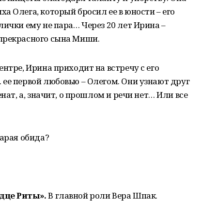
а Олега, который бросил ее в юности – его
лички ему не пара… Через 20 лет Ирина –
прекрасного сына Миши.
нтре, Ирина приходит на встречу с его
ее первой любовью – Олегом. Они узнают друг
нат, а, значит, о прошлом и речи нет… Или все
тарая обида?
дце Риты».
В главной роли Вера Шпак.