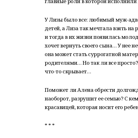
главные роли в которой исполнили
У Лизы было все: любимый муж-адв
детей, а Лиза так мечтала взять н
и тогда в их жизни появилась моло
хочет вернуть своего сына… У нее н
она может стать суррогатной матер
родителями… Но так ли все просто? 
что-то скрывает…
Поможет ли Алена обрести долгожда
наоборот, разрушит ее семью? С ке
красавицей, которая носит его ребенк
* * *