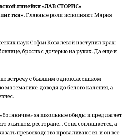
вской линейки «ЛАВ СТОРИС»
листка».
Главные роли исполняют Мария
еских наук Софьи Ковалевой наступил крах:
овнице, бросив с дочерью на руках. Да еще и
Соне встречу с бывшим одноклассником
по математике, доводя до белого каления, а
изнес.
 «ботаничке» за школьные обиды и предлагает
его элитном ресторане… Соня соглашается, а
азать превосходство проваливаются, и он все