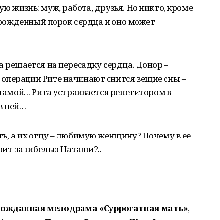
ю жизнь: муж, работа, друзья. Но никто, кроме
 врожденный порок сердца и оно может
а решается на пересадку сердца. Донор –
операции Рите начинают снится вещие сны –
е мамой… Рита устраивается репетитором в
 в ней…
ь, а их отцу – любимую женщину? Почему в ее
оит за гибелью Наташи?..
гожданная мелодрама «Суррогатная мать»
,