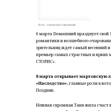
Фото:
телеканал Dомашний
6 марта Dомашний празднует свой 16
романтики и волшебного очаровани
зрительниц ждет самый весенний и
премьер самых страстных и ярких 
СТОРИС».
8 марта открывает мартовскую 
«Наследство»
, главные роли в ко
Поздняк.
Нежная скромная Таня жила счаст