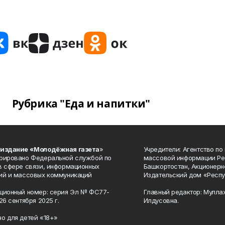
Рубрика "Еда и напитки"
 издание «Молодёжная газета
»
Учредители: Агентство по
рировано Федеральной службой по
массовой информации Ре
в сфере связи, информационных
Башкортостан, Акционерн
ий и массовых коммуникаций
Издательский дом «Респу
ционный номер: серия Эл № ФС77-
Главный редактор: Мулла
26 сентября 2025 г.
Илдусовна.
о для детей «18+»