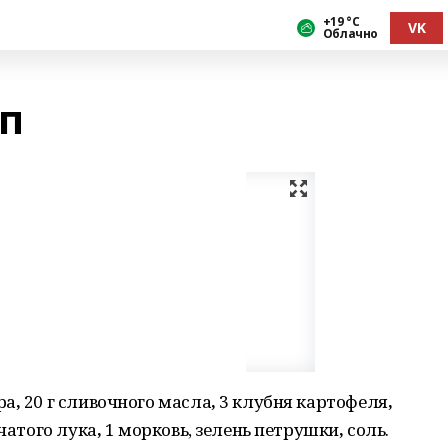
+19 °С
VK
Облачно
п
ра
,
20 г сливочного масла
,
3 клубня картофеля
,
чатого лука
,
1 морковь, зелень петрушки
,
соль.