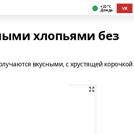
+22 °С
VK
Дождь
ными хлопьями без
лучаются вкусными, с хрустящей корочкой