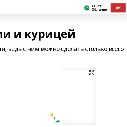
+15 °С
VK
Облачно
и и курицей
, ведь с ним можно сделать столько всего