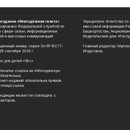
 издание «Молодёжная газета
»
Учредители: Агентство по
рировано Федеральной службой по
массовой информации Ре
в сфере связи, информационных
Башкортостан, Акционерн
ий и массовых коммуникаций
Издательский дом «Респу
ционный номер: серия Эл № ФС77-
Главный редактор: Мулла
26 сентября 2025 г.
Илдусовна.
о для детей «18+»
печатке ссылка на «Молодёжную
обязательна.
рнет-изданий обязательна прямая
 гиперссылка.
едакции может не совпадать с
авторов.