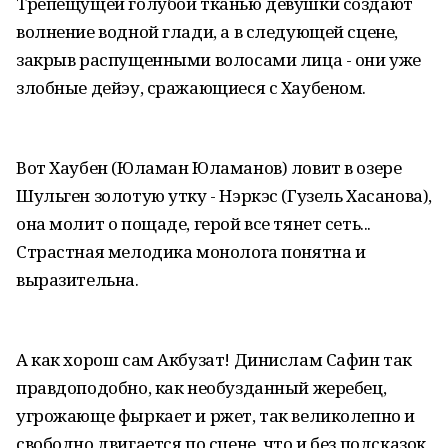
Трепещущей голубой тканью девушки создают
волнение водной глади, а в следующей сцене,
закрыв распущенными волосами лица - они уже
злобные дейэу, сражающиеся с Хаубеном.
Вот Хаубен (Юламан Юламанов) ловит в озере
Шульген золотую утку - Нэркэс (Гузель Хасанова),
она молит о пощаде, герой все тянет сеть...
Страстная мелодика монолога понятна и
выразительна.
А как хорош сам Акбузат! Динислам Сафин так
правдоподобно, как необузданный жеребец,
угрожающе фыркает и ржет, так великолепно и
свободно двигается по сцене, что и без подсказок