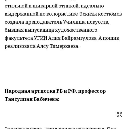
стильной и шикарной этникой, идеально
выдержанной по колористике. Эскизы костюмов
создала преподаватель Училища искусств,
бывшая выпускница художественного
факультета УГИИ Алия Байрамгулова. А пошив
реализовала Алсу Тимеркаева.
Народная артистка РБ и РФ, профессор
Тансулпан Бабичева:
Эта постановка - труд целого коллектива. Я от