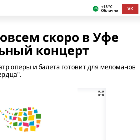
+18 °С
VK
Облачно
Совсем скоро в Уфе
ьный концерт
тр оперы и балета готовит для меломанов
ердца".