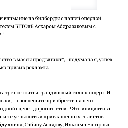
и внимание на билборды с нашей оперной
ителем БГТОиБ Аскаром Абдразаковым с
!"
ство в массы продвигают", - подумала я, успев
ько призыв рекламы.
театре состоится грандиозный гала-концерт. И
ыки, то поспешите приобрести на него
 одной сцене - дорогого стоит! Это инициатива
можете услышать и приглашенных солистов -
дуллина, Сабину Асадову, Ильхама Назарова,