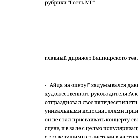
рубрики "Гость МГ".
главный дирижер Башкирского теат
- "Айда на оперу!" задумывался да
художественного руководителя Аск
отпраздновал свое пятидесятилети
уникальными исполнителями прина
он не стал присваивать концерту св
сцене, и в зале с целью популяриза
с его ведущими солистами в частно