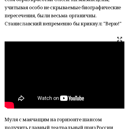
учитывая особо не скрываемые биографические
пересечения, были весьма органичны.
Станиславский непременно бы крикнул: "Верю!"
Муля с маячащим на горизонте шансом
получить главный театральный приз России