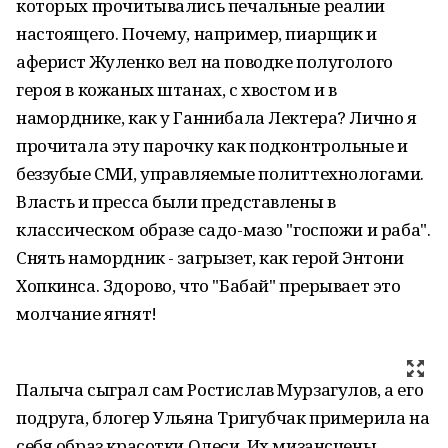
которых прочитывались печальные реалии
настоящего. Почему, например, пиарщик и
аферист Жуленко вел на поводке полуголого
героя в кожаных штанах, с хвостом и в
наморднике, как у Ганнибала Лектера? Лично я
прочитала эту парочку как подконтрольные и
беззубые СМИ, управляемые политтехнологами.
Власть и пресса были представлены в
классическом образе садо-мазо "госпожи и раба".
Снять намордник - загрызет, как герой Энтони
Хопкинса. Здорово, что "Бабай" прерывает это
молчание ягнят!
Палыча сыграл сам Ростислав Мурзагулов, а его
подруга, блогер Ульяна Тригубчак примерила на
себя образ красотки Олеси. Их мизансцены,