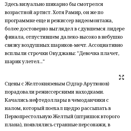
Здесь визуально шикарно бы смотрелся
возрастной артист. Хотя Рамир, он же по
программке еще и режиссер видеомонтажа,
более достоверно выглядел в сдувшемся лидере
финала, отпустившем далеко-высоко в небушко
связку воздушных шариков-мечт. Ассоциативно
всплыли строчки Окуджавы: "Девочка плачет,
шарик улетел..."
Сцены с Желтокнязевым (Эдгар Арутюнов)
порадовали режиссерскими находками.
Качались нефтедоллары в чемоданчики с
налом, который поехал щедро рассыпать в
Первопрестольную Желтый (штришок второго
плана), появлялись странные персонажи, в