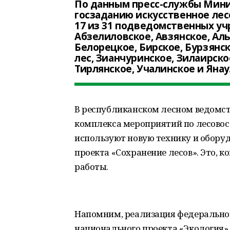
По данным пресс-службы Минис
госзаданию искусственное ле
17 из 31 подведомственных уч
Абзелиловское, Авзянское, Ал
Белорецкое, Бирское, Бурзянс
лес, Зианчуринское, Зилаирско
Тирлянское, Учалинское и Янау
В республиканском лесном ведомств
комплекса мероприятий по лесовос
используют новую технику и обору
проекта «Сохранение лесов». Это, 
работы.
Напомним, реализация федеральног
национального проекта «Экология»