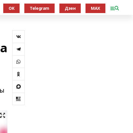
OK
Telegram
Дзен
MAX
на
ты