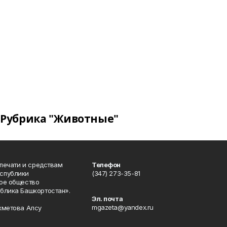
Рубрика "Животные"
 печати и средствам
Телефон
спублики
(347) 273-35-81
ое общество
блика Башкортостан».
Эл. почта
mgazeta@yandex.ru
хметова Алсу