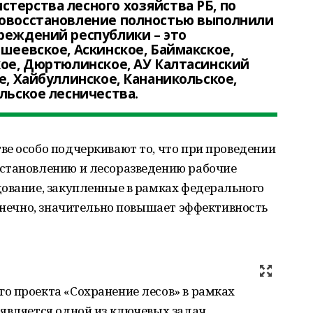
терства лесного хозяйства РБ, по
совосстановление полностью выполнили
реждений республики – это
ьшеевское, Аскинское, Баймакское,
кое, Дюртюлинское, АУ Калтасинский
е, Хайбуллинское, Кананикольское,
льское лесничества.
е особо подчеркивают то, что при проведении
становлению и лесоразведению рабочие
дование, закупленные в рамках федерального
конечно, значительно повышает эффективность
о проекта «Сохранение лесов» в рамках
 является одной из ключевых задач