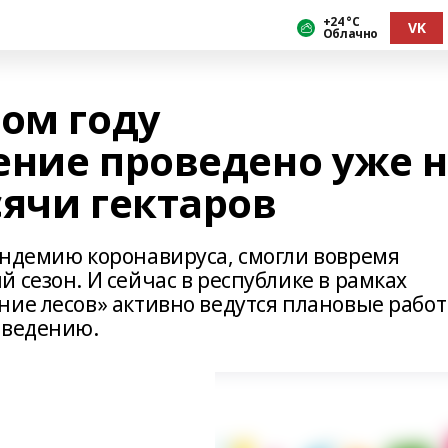
+24 °С
VK
Облачно
том году
ение проведено уже 
сячи гектаров
андемию коронавируса, смогли вовремя
 сезон. И сейчас в республике в рамках
ние лесов» активно ведутся плановые рабо
зведению.