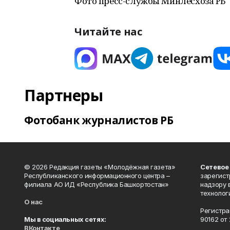
Фото пресс-службы Минлесхоза РБ
Читайте нас
Партнеры
Фотобанк журналистов РБ
© 2026 Редакция газеты «Молодёжная газета»
Сетевое
Республиканского информационного центра –
зарегист
филиала АО ИД «Республика Башкортостан»
надзору 
технолог
О нас
Регистра
Мы в социальных сетях:
90162 от 
ВКонтакте