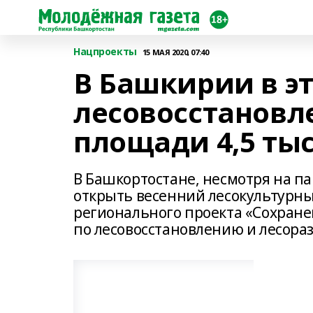
Нацпроекты
15 МАЯ 2020, 07:40
В Башкирии в э
лесовосстановл
площади 4,5 ты
В Башкортостане, несмотря на п
открыть весенний лесокультурный
регионального проекта «Сохране
по лесовосстановлению и лесора