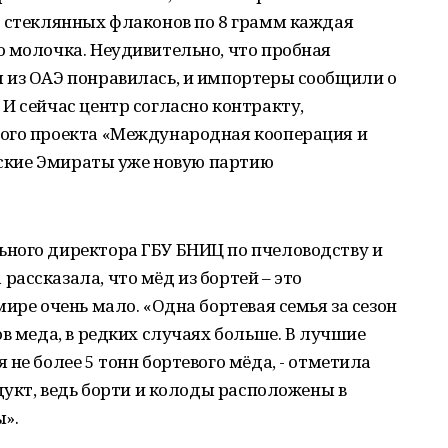
0 стеклянных флаконов по 8 грамм каждая
о молочка. Неудивительно, что пробная
 из ОАЭ понравилась, и импортеры сообщили о
И сейчас центр согласно контракту,
ого проекта «Международная кооперация и
абские Эмираты уже новую партию
ного директора ГБУ БНИЦ по пчеловодству и
ассказала, что мёд из бортей – это
ире очень мало. «Одна бортевая семья за сезон
ов меда, в редких случаях больше. В лучшие
не более 5 тонн бортевого мёда, - отметила
дукт, ведь борти и колоды расположены в
ы».