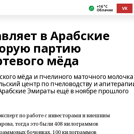
+16 °С
VK
Облачно
вляет в Арабские
торую партию
ртевого мёда
кого мёда и пчелиного маточного молочка
ьский центр по пчеловодству и апитерапи
Арабские Эмираты ещё в ноябре прошлого
эксперт по работе с инвесторами и внешним
рова, тогда это были 408 килограммов
граммовых бочонках, 100 килограммов