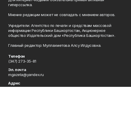
гиперссылка.
Мнение редакции может не совпадать с мнением авторов.
Учредители: Агентство по печати и средствам массовой
информации Республики Башкортостан, Акционерное
общество Издательский дом «Республика Башкортостан».
Главный редактор: Муллахметова Алсу Илдусовна.
Телефон
(347) 273-35-81
Эл. почта
mgazeta@yandex.ru
Адрес
450079, Республика Башкортостан, г. Уфа, ул. 50-летия
Октября, 13 (Дом печати, 8 этаж)
Рекламная служба
(347) 272-09-70