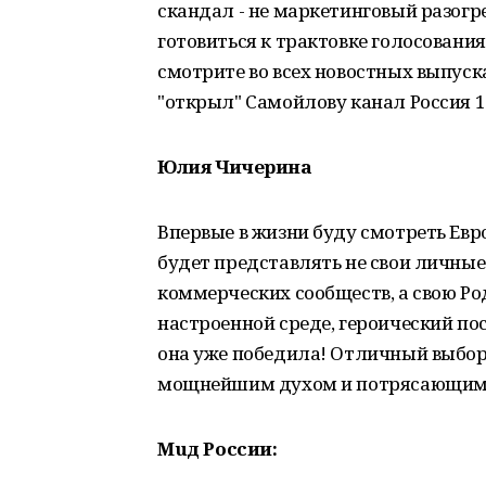
скандал - не маркетинговый разогре
готовиться к трактовке голосования 
смотрите во всех новостных выпуск
"открыл" Самойлову канал Россия 1 
Юлия Чичерина
Впервые в жизни буду смотреть Евр
будет представлять не свои личны
коммерческих сообществ, а свою Ро
настроенной среде, героический пос
она уже победила! Отличный выбор
мощнейшим духом и потрясающим
М
u
д России: