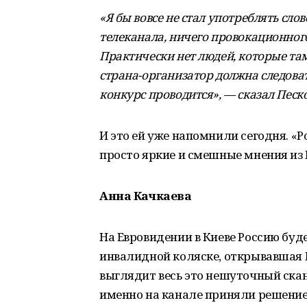
«Я бы вовсе не стал употреблять сло
телеканала, ничего провокационного
Практически нет людей, которые та
страна-организатор должна следов
конкурс проводится», — сказал Песко
И это ей уже напомнили сегодня. «Р
просто яркие и смешные мнения из 
Анна Качкаева
На Евровидении в Киеве Россию буд
инвалидной коляске, открывавшая П
выглядит весь это нешуточный ска
именно на канале приняли решение и