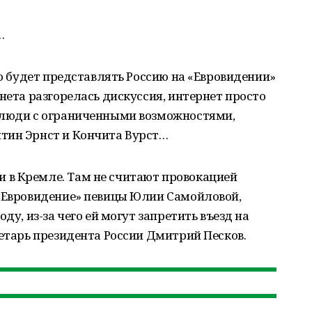
…
то будет представлять Россию на «Евровидении»
нета разгорелась дискуссия, интернет просто
 люди с ограниченными возможностями,
тин Эрнст и Кончита Вурст…
в Кремле. Там не считают провокацией
 «Евровидение» певицы Юлии Самойловой,
ду, из-за чего ей могут запретить въезд на
ретарь президента России Дмитрий Песков.