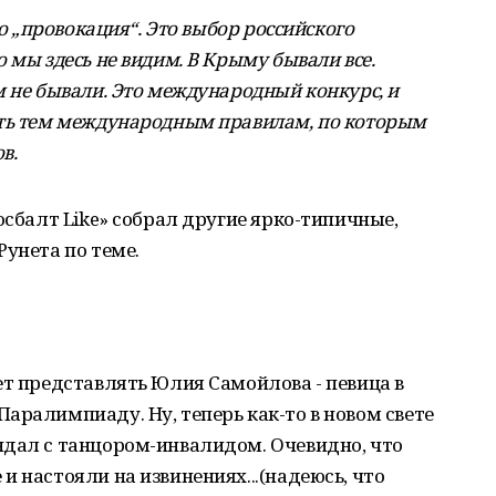
во „провокация“. Это выбор российского
 мы здесь не видим. В Крыму бывали все.
м не бывали. Это международный конкурс, и
ать тем международным правилам, по которым
в.
осбалт Like» собрал другие ярко-типичные,
Рунета по теме.
ет представлять Юлия Самойлова - певица в
аралимпиаду. Ну, теперь как-то в новом свете
ндал с танцором-инвалидом. Очевидно, что
 настояли на извинениях...(надеюсь, что