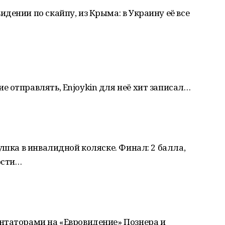
дении по скайпу, из Крыма: в Украину её все
 отправлять, Enjoykin для неё хит записал…
ушка в инвалидной коляске. Финал: 2 балла,
ости…
нтаторами на «Евровидение» Познера и