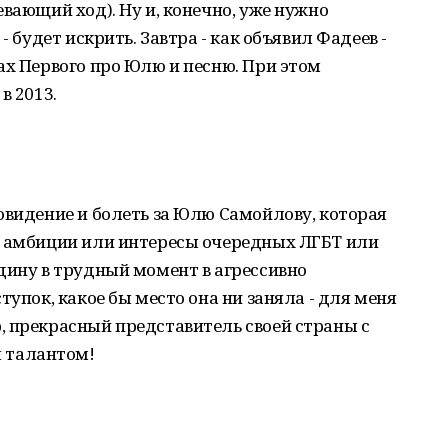
вающий ход). Ну и, конечно, уже нужно
- будет искрить. Завтра - как объявил Фадеев -
ах Первого про Юлю и песню. При этом
в 2013.
овидение и болеть за Юлю Самойлову, которая
е амбиции или интересы очередных ЛГБТ или
дину в трудный момент в агрессивно
тупок, какое бы место она ни заняла - для меня
, прекрасный представитель своей страны с
 талантом!