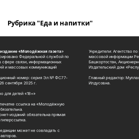
Рубрика "Еда и напитки"
 издание «Молодёжная газета
»
Учредители: Агентство по
рировано Федеральной службой по
массовой информации Ре
в сфере связи, информационных
Башкортостан, Акционерн
ий и массовых коммуникаций
Издательский дом «Респу
ционный номер: серия Эл № ФС77-
Главный редактор: Мулла
26 сентября 2025 г.
Илдусовна.
о для детей «18+»
печатке ссылка на «Молодёжную
обязательна.
рнет-изданий обязательна прямая
 гиперссылка.
едакции может не совпадать с
авторов.