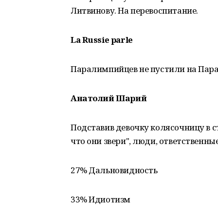
Литвинову. На перевоспитание.
La Russie
parle
Паралимпийцев не пустили на Пара
Анатолий Шарий
Подставив девочку колясочницу в ст
что они звери", люди, ответственные
27% Дальновидность
33% Идиотизм