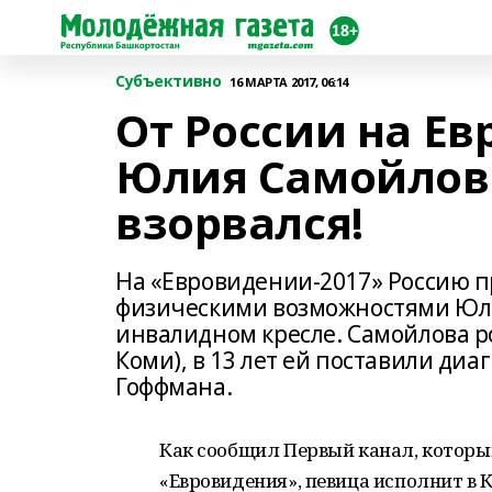
Субъективно
16 МАРТА 2017, 06:14
От России на Е
Юлия Самойлова
взорвался!
На «Евровидении-2017» Россию 
физическими возможностями Юли
инвалидном кресле. Самойлова ро
Коми), в 13 лет ей поставили ди
Гоффмана.
Как сообщил Первый канал, которы
«Евровидения», певица исполнит в К