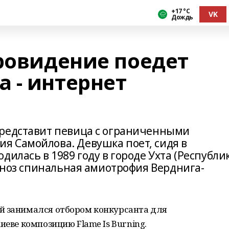
+17 °С
VK
Дождь
вровидение поедет
 - интернет
представит певица с ограниченными
я Самойлова. Девушка поет, сидя в
дилась в 1989 году в городе Ухта (Республи
агноз спинальная амиотрофия Верднига-
й занимался отбором конкурсанта для
иеве композицию Flame Is Burning.