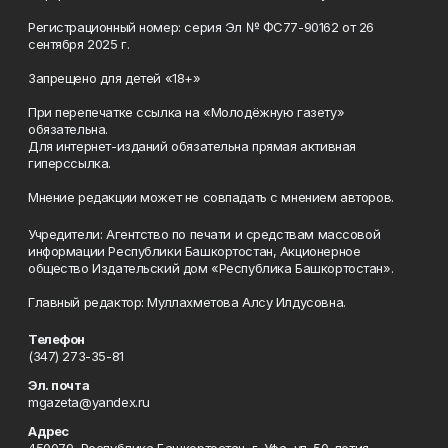
Регистрационный номер: серия Эл № ФС77-90162 от 26
сентября 2025 г.
Запрещено для детей «18+»
При перепечатке ссылка на «Молодёжную газету»
обязательна.
Для интернет-изданий обязательна прямая активная
гиперссылка.
Мнение редакции может не совпадать с мнением авторов.
Учредители: Агентство по печати и средствам массовой
информации Республики Башкортостан, Акционерное
общество Издательский дом «Республика Башкортостан».
Главный редактор: Муллахметова Алсу Илдусовна.
Телефон
(347) 273-35-81
Эл. почта
mgazeta@yandex.ru
Адрес
450079, Республика Башкортостан, г. Уфа, ул. 50-летия