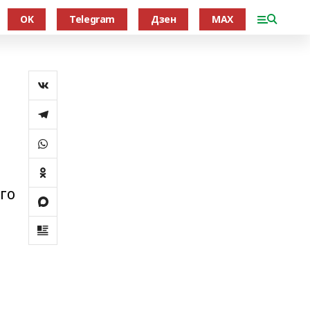
OK
Telegram
Дзен
MAX
го