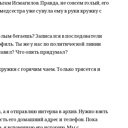
гам Исмагилов. Правда, не совсем голый, его
 медсестра уже сунула ему в руки кружку с
 голым бегаешь? Записался в последователи
офиль. Ты же у нас по политической линии
тавил? Что опять придумал?
кружки с горячим чаем. Только трясется и
 а я отправляю интерна в архив. Нужно взять
сть его домашний адрес и телефон. Пока
, я вспоминаю его историю. Мы с