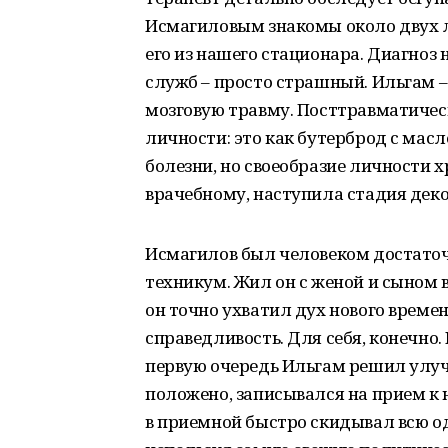
Исмагиловым знакомы около двух ле
его из нашего стационара. Диагноз 
служб – просто страшный. Ильгам –
мозговую травму. Посттравматичес
личности: это как бутерброд с масл
болезни, но своеобразие личности х
врачебному, наступила стадия дек
Исмагилов был человеком достато
техникум. Жил он с женой и сыном 
он точно ухватил дух нового време
справедливость. Для себя, конечно.
первую очередь Ильгам решил улуч
положено, записывался на прием к 
в приемной быстро скидывал всю од