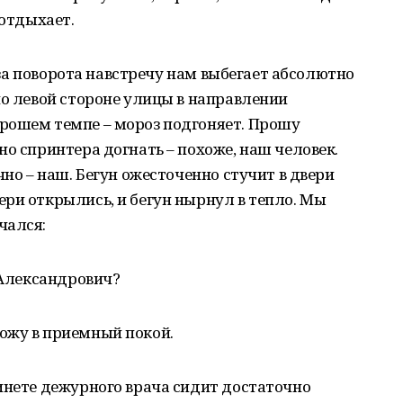
 отдыхает.
з-за поворота навстречу нам выбегает абсолютно
по левой стороне улицы в направлении
рошем темпе – мороз подгоняет. Прошу
но спринтера догнать – похоже, наш человек.
чно – наш. Бегун ожесточенно стучит в двери
ри открылись, и бегун нырнул в тепло. Мы
чался:
 Александрович?
ожу в приемный покой.
инете дежурного врача сидит достаточно