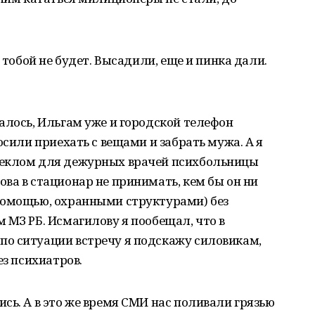
 тобой не будет. Высадили, еще и пинка дали.
алось, Ильгам уже и городской телефон
осили приехать с вещами и забрать мужа. А я
теклом для дежурных врачей психбольницы
ва в стационар не принимать, кем бы он ни
помощью, охранными структурами) без
 МЗ РБ. Исмагилову я пообещал, что в
о ситуации встречу я подскажу силовикам,
ез психиатров.
сь. А в это же время СМИ нас поливали грязью