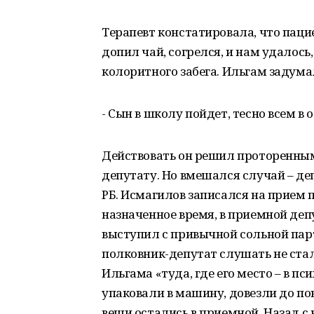
Терапевт констатировала, что паци
допил чай, согрелся, и нам удалось,
колоритного забега. Ильгам задума
- Сын в школу пойдет, тесно всем в 
Действовать он решил проторенным
депутату. Но вмешался случай – д
РБ. Исмагилов записался на прием п
назначенное время, в приемной деп
выступил с привычной сольной пар
полковник-депутат слушать не стал
Ильгама «туда, где его место – в п
упаковали в машину, довезли до пов
вещи остались в приемной. Назад с