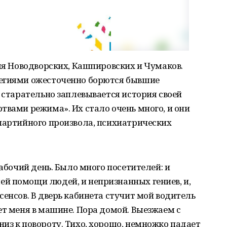
для Новодворских, Кашпировских и Чумаков.
легиями ожесточенно борются бывшие
н старательно заплевывается история своей
твами режима». Их стало очень много, и они
партийного произвола, психиатрических
рабочий день. Было много посетителей: и
й помощи людей, и непризнанных гениев, и,
сенсов. В дверь кабинета стучит мой водитель
ет меня в машине. Пора домой. Выезжаем с
из к повороту. Тихо, хорошо, немножко падает