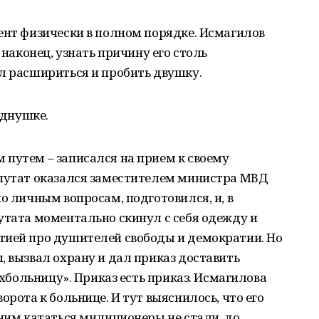
ент физически в полном порядке. Исмагилов
 наконец, узнать причину его столь
л расшириться и пробить двушку.
однушке.
 путем – записался на прием к своему
епутат оказался заместителем министра МВД
о личным вопросам, подготовился, и, в
утата моментально скинул с себя одежду и
тией про душителей свободы и демократии. Но
, вызвал охрану и дал приказ доставить
сихбольницу». Приказ есть приказ. Исмагилова
орота к больнице. И тут выяснилось, что его
 ним кататься милиционеры не стали, до