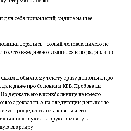
скую терминологию:
и для себя привилегий, сидите на шее
новники терялись – голый человек, ничего не
ет то, что ежедневно слышится и по радио, и по
льгам к обычному тексту сразу дополнял про
ода и даже про Соловки и КГБ. Пробовали
 Но держать его в психбольнице не имело
очно адекватен. А на следующий день после
ием. Проще, казалось, заняться его
м сначала получил вторую комнату в
ную квартиру.