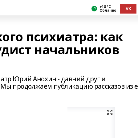
+18 °С
VK
Облачно
ого психиатра: как
дист начальников
атр Юрий Анохин - давний друг и
 Мы продолжаем публикацию рассказов из е