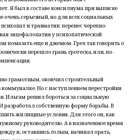
т. Я был в составе консилиума при выписке
не очень серьезный, но для всех социальных
 психопат и травматик: перенес черепно-
кая энцефалопатия у психопатической
ом помазать еще и джемом. Грех так говорить о
ронически перешло грань гротеска, или, по-
омпенсации.
чно грамотным, окончил строительный
в коммуналке. Но с наступлением перестройки
ни. Ильгам решил бороться за социальную
 И разработал собственную форму борьбы. В
шить жилищные условия. Для этого он, как
нужному руководителю. А в назначенное время
ежду и, оставшись голым, начинал орать,