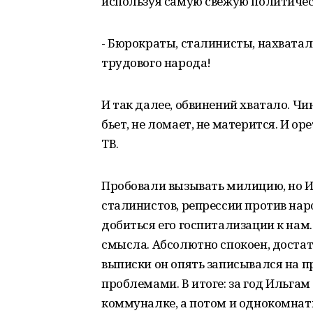
используя самую свежую политиче
- Бюрократы, сталинисты, нахватал
трудового народа!
И так далее, обвинений хватало. Чи
бьет, не ломает, не матерится. И ор
ТВ.
Пробовали вызывать милицию, но И
сталинистов, репрессии против нар
добиться его госпитализации к нам.
смысла. Абсолютно спокоен, достат
выписки он опять записывался на пр
проблемами. В итоге: за год Ильга
коммуналке, а потом и однокомнат