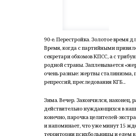
90-е. Перестройка. Золотое время 
Время, когда с партийными приви
секретари обкомов КПСС, а с трибу
родной страны. Заплевывается «жер
очень разные: жертвы сталинизма, 
репрессий, преследования КГБ...
Зима. Вечер. Закончился, наконец, 
действительно нуждающихся в наше
конечно, парочка целителей-экстра
и напоминает, что уже минут 15 жд
территории психбольницы и едем вн