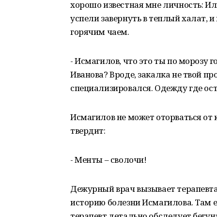
хорошо известная мне личность: Иль
успели завернуть в теплый халат, и
горячим чаем.
- Исмагилов, что это ты по морозу
Иванова? Вроде, закалка не твой пр
специализировался. Одежду где ос
Исмагилов не может оторваться от 
твердит:
- Менты – сволочи!
Дежурный врач вызывает терапевта,
историю болезни Исмагилова. Там е
терапевт детально обследует бегуна