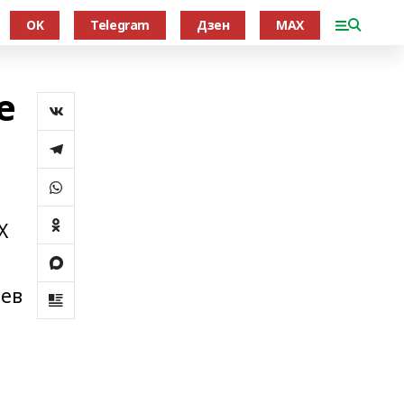
OK
Telegram
Дзен
MAX
е
X
цев