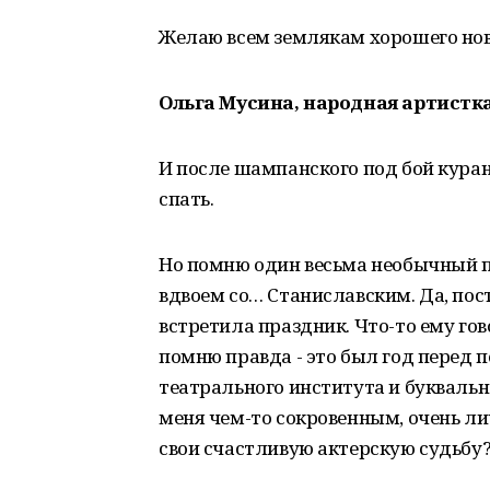
Желаю всем землякам хорошего ново
Ольга Мусина, народная артистка
И после шампанского под бой куран
спать.
Но помню один весьма необычный 
вдвоем со… Станиславским. Да, пос
встретила праздник. Что-то ему го
помню правда - это был год перед 
театрального института и букваль
меня чем-то сокровенным, очень ли
свои счастливую актерскую судьбу