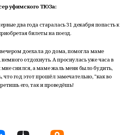
сер уфимского ТЮЗа:
первые два года старалась 31 декабря попасть к
приобретая билеты на поезд.
ла вечером доехала до дома, помогла маме
 немного отдохнуть. А проснулась уже часа в
 мне снился, а маме жаль меня было будить,
, что год этот прошёл замечательно, "как во
стретишь его, так и проведёшь!