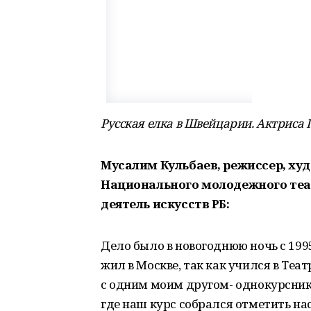
Русская елка в Швейцарии. Актриса
Мусалим Кульбаев, режиссер, х
Национального молодежного теат
деятель искусств РБ:
Дело было в новогоднюю ночь с 1995 
жил в Москве, так как учился в Те
с одним моим другом- однокурснико
где наш курс собрался отметить на