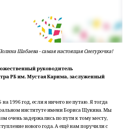
 Полина Шабаева - самая настоящая Снегурочка!
удожественный руководитель
ра РБ им. Мустая Карима, заслуженный
на 1996 год, если я ничего не путаю. Я тогда
атральном институте имени Бориса Щукина. Мы
м очень задержались по пути к тому месту,
ступление нового года. А ещё нам поручили с