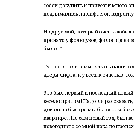
собой докупить и привезти много оч
поднимались на лифте, он вздрогнул
Но друг мой, который очень любил го
принято у французов, философски за
было..."
Тут нас стали разыскивать наши то
двери лифта, и у всех, к счастью, т
Это был первый и последний новый 
весело притом! Надо ли рассказать,
довольно быстро мы были освобожд
квартире... Но сам новый год, был 
новогоднего со мной пока не проис