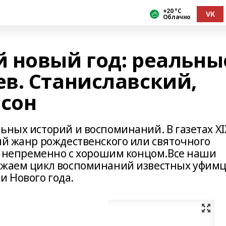
+20 °С
VK
Облачно
 новый год: реальны
в. Станиславский,
 сон
ьных историй и воспоминаний. В газетах ХI
ый жанр рождественского или святочного
 и непременно с хорошим концом.Все наши
олжаем цикл воспоминаний известных уфим
 Нового года.