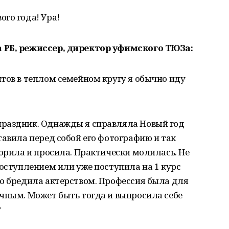
го года! Ура!
 РБ, режиссер, директор уфимского ТЮЗа:
тов в теплом семейном кругу я обычно иду
праздник. Однажды я справляла Новый год
тавила перед собой его фотографию и так
ворила и просила. Практически молилась. Не
поступлением или уже поступила на 1 курс
но бредила актерством. Профессия была для
чным. Может быть тогда и выпросила себе
?