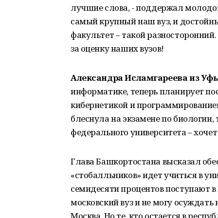
лучшие слова, - поддержал молодог
самый крупный наш вуз, и достойн
факультет – такой разносторонний. 
за оценку наших вузов!
Александра Исламгареева из Уф
информатике, теперь планирует пос
кибернетикой и программирование
блеснула на экзамене по биологии, 
федерального университета – хочет
Глава Башкортостана высказал обес
«стобалльников» идет учиться в ун
семидесяти процентов поступают в 
московский вуз и не могу осуждать 
Москва. Но те, кто остается в респ