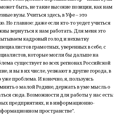
может быть, не такие высокие позиции, как нам
зные вузы. Учиться здесь, в Уфе – это
. Но главное: даже если кто-то уедет учиться
лжны вернуться к нам работать. Для меня это
ытываем кадровый голод и нехватку
пециалистов грамотных, уверенных в себе, с
ециалистов, которые могли бы дальше на
блема существует во всех регионах Российской
, и вы в их числе, уезжают в другие города, в
 уже проблема. И конечно, я, пользуясь
омнить о малой Родине, держать в уме мысль о
ться сюда. Возможности для работы у нас есть:
 новых предприятиях, и в информационно-
нформационном пространстве".