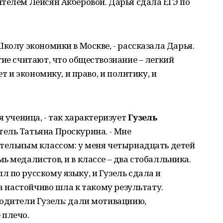
телем Лейсян Акберовой. Дарья сдала ЕГЭ по
колу экономики в Москве, - рассказала Дарья.
гие считают, что обществознание – легкий
ет и экономику, и право, и политику, и
я ученица, - так характеризует
Гузель
ель Татьяна Проскурина. - Мне
ательным классом: у меня четырнадцать детей
ь медалистов, и в классе – два стобалльника.
 по русскому языку, и Гузель сдала и
на настойчиво шла к такому результату.
одители Гузель: дали мотивациию,
 плечо.