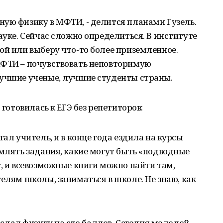
ую физику в МФТИ, - делится планами Гузель.
ауке. Сейчас сложно определиться. В институте
ой или выберу что-то более приземленное.
МФТИ – почувствовать неповторимую
лучшие ученые, лучшие студенты страны.
 готовилась к ЕГЭ без репетиторов:
гал учитель, и в конце года ездила на курсы
рмлять задания, какие могут быть «подводные
т, и всевозможные книги можно найти там,
телям школы, заниматься в школе. Не знаю, как
сдал физику на сто баллов. Сегодня молодой