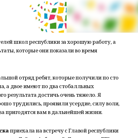
елей школ республики за хорошую работу, а
ьтаты, которые они показали во время
 большой отряд ребят, которые получили по сто
на, а двое имеют по два стобалльных
ого результата достичь очень тяжело. Я
орошо трудились, проявили усердие, силу воли,
тва пригодятся вам в дальнейшей жизни.
ска
приехала на встречу с Главой республики