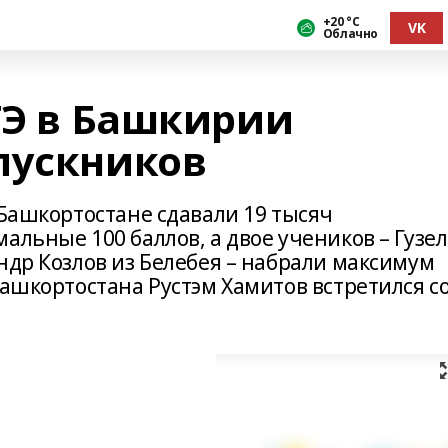
+20 °С
VK
Облачно
ГЭ в Башкирии
пускников
 Башкортостане сдавали 19 тысяч
альные 100 баллов, а двое учеников – Гузе
ндр Козлов из Белебея – набрали максимум
Башкортостана Рустэм Хамитов встретился с