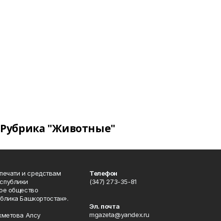
Рубрика "Животные"
 печати и средствам
Телефон
спублики
(347) 273-35-81
ое общество
блика Башкортостан».
Эл. почта
mgazeta@yandex.ru
хметова Алсу