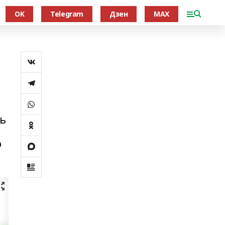
OK
Telegram
Дзен
MAX
ль
о