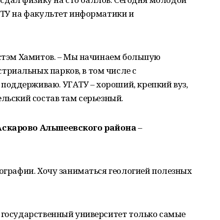
АТУ на факультет информатики и
устэм Хамитов. – Мы начинаем большую
риальных парков, в том числе с
оддерживаю. УГАТУ – хороший, крепкий вуз,
ельский состав там серьезный.
Аскарово Альшеевского района
–
еографии. Хочу заниматься геологией полезных
й государственный университет только самые