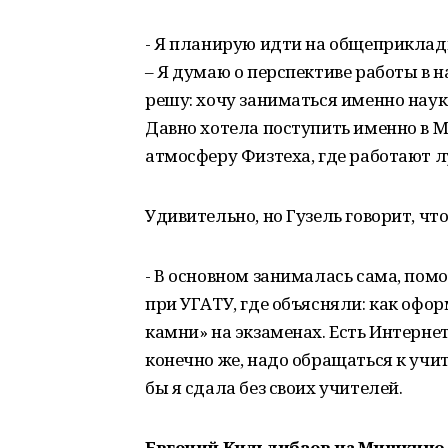
- Я планирую идти на общеприкладн
– Я думаю о перспективе работы в н
решу: хочу заниматься именно наук
Давно хотела поступить именно в 
атмосферу Физтеха, где работают 
Удивительно, но Гузель говорит, что
- В основном занималась сама, помо
при УГАТУ, где объясняли: как офо
камни» на экзаменах. Есть Интерне
конечно же, надо обращаться к учи
бы я сдала без своих учителей.
Евгений Кильдибаев из Мишкино