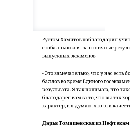
Рустэм Хамитов поблагодарил учит
стобалльников - за отличные резул
выпускных экзаменов:
- Это замечательно, что у нас есть
баллов во время Единого госэкзаме
результата. Я так понимаю, что так
благодарен вам за то, что вы так х
характер, и я думаю, что эти качес
Дарья Томашевская из Нефтекам