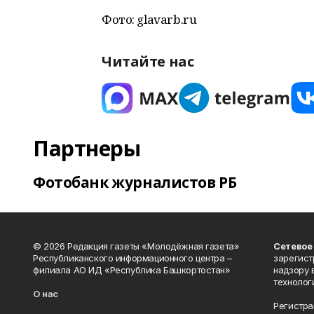
Фото: glavarb.ru
Читайте нас
Партнеры
Фотобанк журналистов РБ
© 2026 Редакция газеты «Молодёжная газета»
Сетевое
Республиканского информационного центра –
зарегист
филиала АО ИД «Республика Башкортостан»
надзору 
технолог
О нас
Регистра