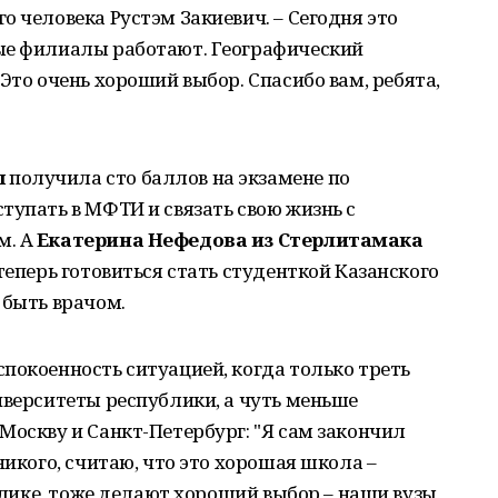
о человека Рустэм Закиевич. – Сегодня это
ые филиалы работают. Географический
Это очень хороший выбор. Спасибо вам, ребята,
ы
получила сто баллов на экзамене по
тупать в МФТИ и связать свою жизнь с
м. А
Екатерина Нефедова из Стерлитамака
теперь готовиться стать студенткой Казанского
 быть врачом.
покоенность ситуацией, когда только треть
иверситеты республики, а чуть меньше
Москву и Санкт-Петербург: "Я сам закончил
никого, считаю, что это хорошая школа –
ублике, тоже делают хороший выбор – наши вузы