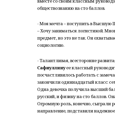
вместе со своим классным руководи
обществознанию на сто баллов.
- Моя мечта – поступить в Высшую Ш
– Хочу заниматься логистикой. Мно
предмет, но это не так. Он охватыва
социологию.
- Талантливая, всесторонне развита
Сафиуллину
ее классный руководит
посчастливилось работать с замеч
закончили одиннадцатый класс: сем
Одна девочка получила высший балл
русский, и физику на сто баллов. О
Огромную роль, конечно, сыграли р
направление, подставили надежное