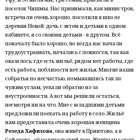
поселок Чишмы. Нас принимали, как министров,
встречали очень хорошо, поселили в школе
деревни Новой: дочь с зятем и детьми в одном
кабинете, я со своими детьми - в другом. Всё
поначалу было хорошо, но когда нас начали
трудоустраивать, начались сложности, так как
оказалось: где есть жильё, рядом нет работы, где
есть работа, поблизости нет жилья. Многие наши
собратья по несчастью, помыкавшись так по
чужим углам, уехали обратно из-за
неустроенности. А вот мы решили остаться,
несмотря ни на что. Мне с младшими детьми
предложили поехать на работу в село. Жильё
нам предоставила очень хорошая женщина
Резеда Хафизова
, она живёт в Приютово, а в
Сафарово - её родительский дом. Живём мы здесь