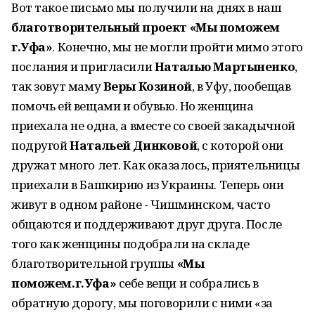
Вот такое письмо мы получили на днях в наш
благотворительный проект «Мы поможем
г.Уфа»
. Конечно, мы не могли пройти мимо этого
послания и пригласили
Наталью Мартыненко
,
так зовут маму
Веры Козиной
, в Уфу, пообещав
помочь ей вещами и обувью. Но женщина
приехала не одна, а вместе со своей закадычной
подругой
Натальей Динковой
, с которой они
дружат много лет. Как оказалось, приятельницы
приехали в Башкирию из Украины. Теперь они
живут в одном районе - Чишминском, часто
общаются и поддерживают друг друга. После
того как женщины подобрали на складе
благотворительной группы
«Мы
поможем.г.Уфа»
себе вещи и собрались в
обратную дорогу, мы поговорили с ними «за