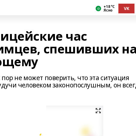
+18 °С
VK
Ясно
ицейские час
имцев, спешивших н
ющему
пор не может поверить, что эта ситуация
удучи человеком законопослушным, он всег