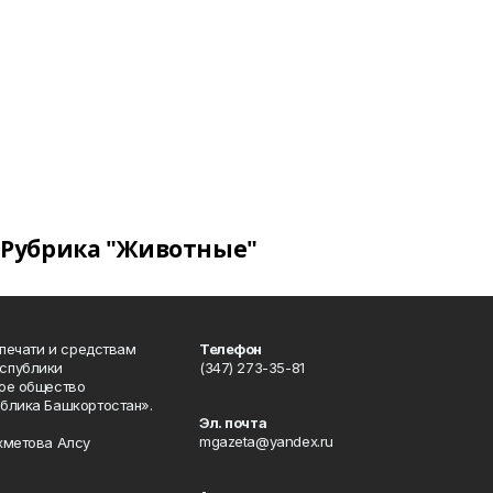
Рубрика "Животные"
 печати и средствам
Телефон
спублики
(347) 273-35-81
ое общество
блика Башкортостан».
Эл. почта
mgazeta@yandex.ru
хметова Алсу