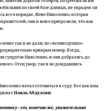
е, заметив дорогой телефон, потребовали им
 мобильник по своей базе данных, не украден ли
сь все в порядке. Жене Николенко, которая
хранителей, они и вовсе пригрозили, что как
ю.
ленко так и не дали, но «великодушно»
предварительно прикрыв номер. Когда,
и супругов Николенко, и они добрались до
екого. Отец умер, так и не дождавшись
иколенко начал готовиться к суду. Вот как нам
двокат
Наиль Абдуллин
:
еннику - это, конечно же, уважительная