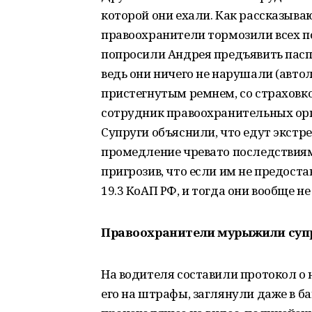
которой они ехали. Как рассказыв
правоохранители тормозили всех п
попросили Андрея предъявить паспо
ведь они ничего не нарушали (автол
пристегнутым ремнем, со страховко
сотрудник правоохранительных орга
Супруги объяснили, что едут экстр
промедление чревато последствиям
пригрозив, что если им не предоста
19.3 КоАП РФ, и тогда они вообще н
Правоохранители мурыжили супр
На водителя составили протокол о
его на штрафы, заглянули даже в б