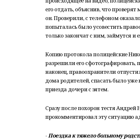
происходящее на видео, полицейски
его отдать, объяснив, что проверят
он. Проверили, с телефоном оказало
попыталась было усовестить правоо
только закончат с ним, займутся и е
Копию протокола полицейские Нико
разрешили его сфотографировать, 
наконец, правоохранители отпустил
дома родителей, спасать было уже н
приезда дочери с зятем.
Сразу после похорон тестя Андрей Н
прокомментировал эту ситуацию а
-
Поездка к тяжело больному родств