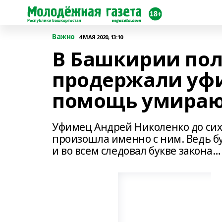
Важно
4 МАЯ 2020, 13:10
В Башкирии пол
продержали уф
помощь умира
Уфимец Андрей Николенко до сих 
произошла именно с ним. Ведь б
и во всем следовал букве закона…