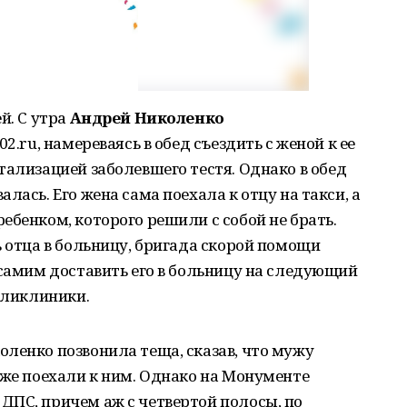
й. С утра
Андрей Николенко
2.ru, намереваясь в обед съездить с женой к ее
тализацией заболевшего тестя. Однако в обед
лась. Его жена сама поехала к отцу на такси, а
ебенком, которого решили с собой не брать.
ь отца в больницу, бригада скорой помощи
 самим доставить его в больницу на следующий
поликлиники.
ленко позвонила теща, сказав, что мужу
 же поехали к ним. Однако на Монументе
ДПС, причем аж с четвертой полосы, по