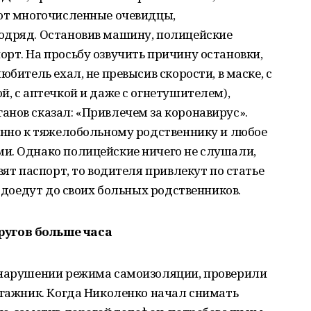
ают многочисленные очевидцы,
одряд. Остановив машину, полицейские
рт. На просьбу озвучить причину остановки,
юбитель ехал, не превысив скорости, в маске, с
й, с аптечкой и даже с огнетушителем),
нов сказал: «Привлечем за коронавирус».
енно к тяжелобольному родственнику и любое
и. Однако полицейские ничего не слушали,
вят паспорт, то водителя привлекут по статье
е доедут до своих больных родственников.
угов больше часа
 нарушении режима самоизоляции, проверили
агажник. Когда Николенко начал снимать