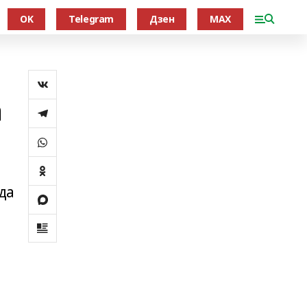
OK
Telegram
Дзен
MAX
а
да