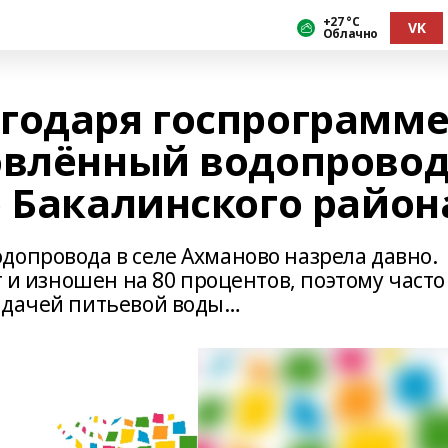
+27 °С
VK
Облачно
годаря госпрограмм
овлённый водопрово
о Бакалинского район
допровода в селе Ахманово назрела давно.
т и изношен на 80 процентов, поэтому часто
подачей питьевой воды…