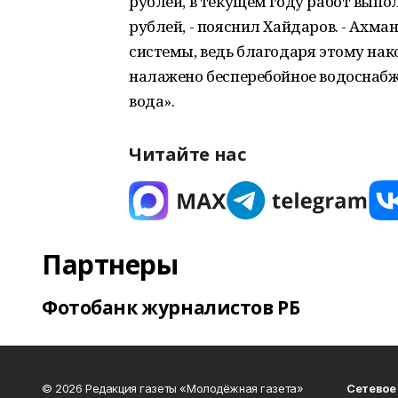
рублей, в текущем году работ вып
рублей, - пояснил Хайдаров. - Ахм
системы, ведь благодаря этому на
налажено бесперебойное водоснабже
вода».
Читайте нас
Партнеры
Фотобанк журналистов РБ
© 2026 Редакция газеты «Молодёжная газета»
Сетевое