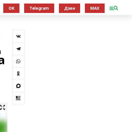
OK
Telegram
Дзен
MAX
е
д
а