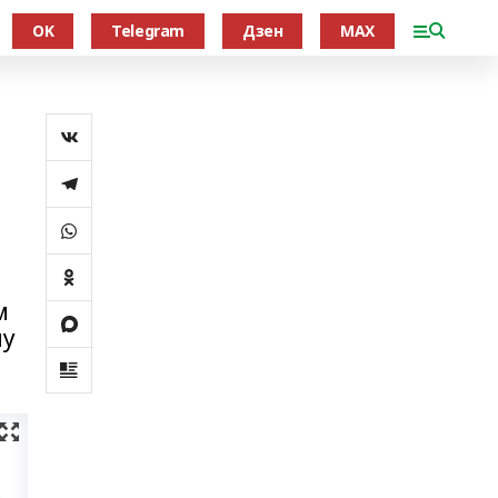
OK
Telegram
Дзен
MAX
м
му