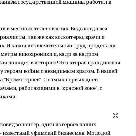
ханизм государственной машины работал в
 в местных теленовостях. Ведь когда вся
рналисты, так же как волонтеры, врачи и
ых. И какой исключительный труд проделали
метры кинохроники и, кадр за кадром,
ая попадет в историю! Это вторая грандиозная
ету героям войны с невидимым врагом. В нашей
а "Время героев". С самых первых дней
чами, работающими в "красной зоне", с
иками.
ковидволонтер, один из героев наших
- известный уфимский бизнесмен. Молодой