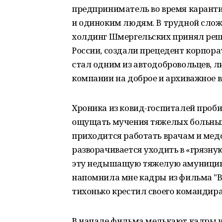
предприниматель во время карант
и одиноким людям. В трудной сло
холдинг Шмергельских принял реше
России, создали прецедент корпора
стал одним из автодобровольцев, 
компании на доброе и архиважное 
Хроника из ковид-госпиталей проб
ощущать мучения тяжелых больных 
приходится работать врачам и мед
разворачивается уходить в «грязную
эту недышащую тяжелую амуницию, н
напомнила мне кадры из фильма "В 
тихонько крестил своего командира
В начале фильма мелькают кадры 