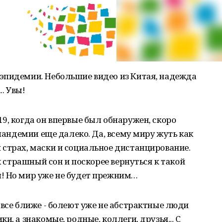
эпидемии. Небольшие видео из Китая, надежда
.. Увы!
9, когда он впервые был обнаружен, скоро
 пандемии еще далеко. Да, всему миру жуть как
страх, маски и социальное дистанцирование.
ак страшный сон и поскорее вернуться к такой
! Но мир уже не будет прежним…
 все ближе - болеют уже не абстрактные люди
и, а знакомые, родные, коллеги, друзья... С