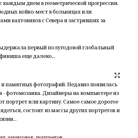
с каждым днем в геометрической прогрессии.
бодных койко-мест в больницах или
ами вахтовиков с Севера и застрявших за
 выдержала первый полугодовой глобальный
 финиша еще далеко...
их и памятных фотографий. Недавно появилась
я - фотомозаика. Дизайнеры на компьютере из
т портрет или картину. Самое-самое дорогое
ядеться, состоит из массы других портретов и
зни...
 зарисовок, портретов...