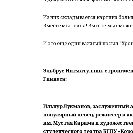
Из них складывается картина больш
Вместе мы - сила! Вместе мы сможе
И это еще один важный посыл "Хрон
Эльбрус Нигматуллин, стронгмен
Гиннеса:
Ильнур Лукманов, заслуженный а
популярный певец, режиссер и а
им. Мустая Карима и художестве
студенческого театра БГПУ «Коро