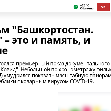
+25 °С
VK
Облачно
м "Башкортостан.
– это и память, и
ие
стоялся премьерный показ документального
 Ковид". Небольшой по хронометражу филь
т!) умудрился показать масштабную панора
блики с коварным вирусом COVID-19.