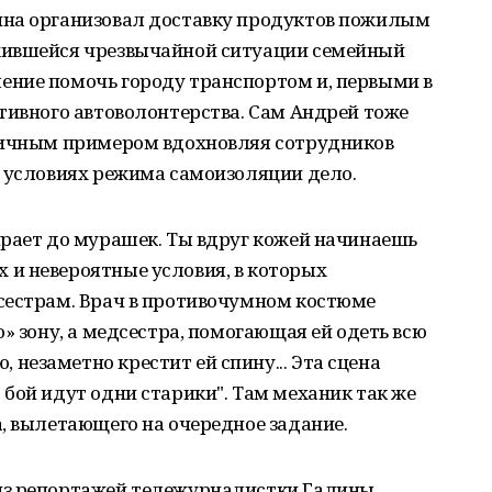
ина организовал доставку продуктов пожилым
жившейся чрезвычайной ситуации семейный
ние помочь городу транспортом и, первыми в
тивного автоволонтерства. Сам Андрей тоже
личным примером вдохновляя сотрудников
в условиях режима самоизоляции дело.
ирает до мурашек. Ты вдруг кожей начинаешь
и невероятные условия, в которых
сестрам. Врач в противочумном костюме
» зону, а медсестра, помогающая ей одеть всю
езаметно крестит ей спину... Эта сцена
бой идут одни старики". Там механик так же
, вылетающего на очередное задание.
из репортажей тележурналистки Галины