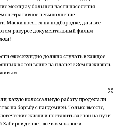
ние месяцы у большей части населения
 демонстративное невыполнение
. Маски носятся на подбородке, да и все
 этом ракурсе документальный фильм -
ажен!
сти ежесекундно должно стучать в каждое
нных в этой войне на планете Земля жизней.
 живым!
али, какую колоссальную работу проделали
тво на борьбу с пандемией. Только вместе,
овеческие жизни и поставить заслон на пути
й Хабиров делает все возможное и