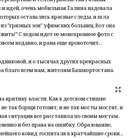
 и идей, очень мобильная Галина надевала
которых оставались красные следы, и шла
из "грязных зон" уфимских больниц. Вот она
выжить!" Следом идет ее монохромное фото с
сем недавно, и рана еще кровоточит...
водниковой, и о тысячах других прекрасных
на благо всем нам, жителям Башкортостана.
на критику власти. Как в детском стишке
 не так борщи готовят, и не так мосты мостят, и
ная ситуация все расставила по своим местам.
енно и без права на ошибку. Образование,
ейшего ковид-госпиталя в кратчайшие сроки...