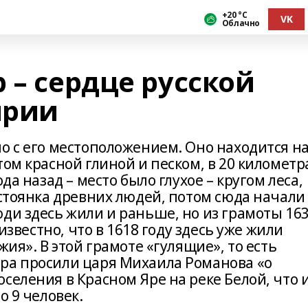
+20 °С
VK
Облачно
 – сердце русской
ирии
о с его местоположением. Оно находится н
том красной глиной и песком, в 20 километр
да назад – место было глухое – кругом леса,
 стоянка древних людей, потом сюда начали
ди здесь жили и раньше, но из грамоты 16
 известно, что в 1618 году здесь уже жили
жия». В этой грамоте «гулящие», то есть
ра просили царя Михаила Романова «о
селения в Красном Яре на реке Белой, что 
о 9 человек.