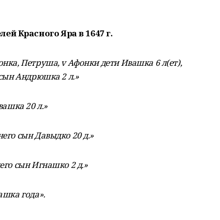
ей Красного Яра в 1647 г.
нка, Петруша, v Афонки дети Ивашка 6 л(ет),
 сын Андрюшка 2 л.»
вашка 20 л.»
него сын Давыдко 20 д.»
его сын Игнашко 2 д.»
ашка года».