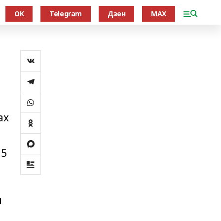
OK
Telegram
Дзен
MAX
а
ах
35
и