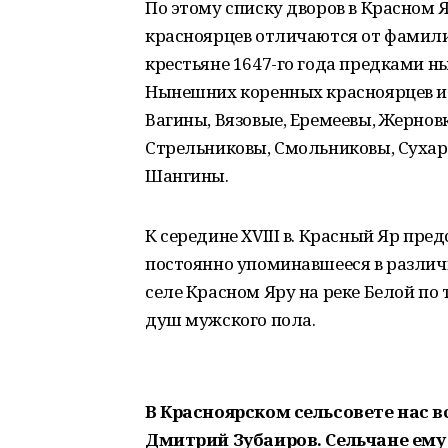
По этому списку дворов в Красном 
красноярцев отличаются от фамили
крестьяне 1647-го года предками н
Нынешних коренных красноярцев и 
Вагины, Вязовые, Еремеевы, Жернов
Стрельниковы, Смольниковы, Сухар
Шангины.
К середине XVIII в. Красный Яр пре
постоянно упоминавшееся в различн
селе Красном Яру на реке Белой по
душ мужского пола.
В Красноярском сельсовете нас 
Дмитрий Зубаиров. Сельчане ему 