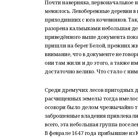
Почти наверняка, первоначальное 
менялось. Левобережные деревни в
приходивших с юга кочевников. Так, 
разорена калмыками небольшая де
приведённого выше документа показы
пришли на берег Белой, прежних жи
внимание, что в документе не говор
они там жили и до этого, а также и
достаточно велико. Что стало с ни
Среди дремучих лесов пригодных дл
расчищенных земель) тогда имелось
осокори было делом чрезвычайно т
заброшенные владения привлекали 
всего, эта небольшая группа поселе
В феврале 1647 года прибывшие из 