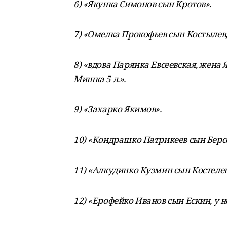
6) «Якунка Симонов сын Кротов».
7) «Омелка Прокофьев сын Костылев, у
8) «вдова Парянка Евсеевская, жена Я
Мишка 5 л.».
9) «Захарко Якимов».
10) «Кондрашко Патрикеев сын Берсен
11) «Алкудинко Кузмин сын Костелев,
12) «Ерофейко Иванов сын Ескин, у не