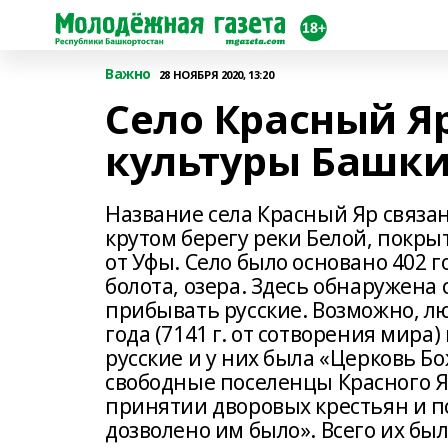
Важно
28 НОЯБРЯ 2020, 13:20
Село Красный Яр
культуры Башк
Название села Красный Яр связан
крутом берегу реки Белой, покры
от Уфы. Село было основано 402 го
болота, озера. Здесь обнаружена
прибывать русские. Возможно, лю
года (7141 г. от сотворения мира)
русские и у них была «Церковь Бо
свободные поселенцы Красного Я
принятии дворовых крестьян и по
дозволено им было». Всего их был