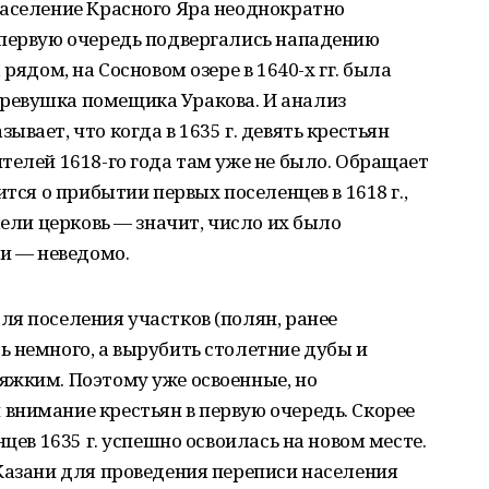
население Красного Яра неоднократно
 первую очередь подвергались нападению
рядом, на Сосновом озере в 1640-х гг. была
ревушка помещика Уракова. И анализ
вает, что когда в 1635 г. девять крестьян
телей 1618-го года там уже не было. Обращает
ится о прибытии первых поселенцев в 1618 г.,
мели церковь — значит, число их было
ми — неведомо.
я поселения участков (полян, ранее
 немного, а вырубить столетние дубы и
яжким. Поэтому уже освоенные, но
внимание крестьян в первую очередь. Скорее
нцев 1635 г. успешно освоилась на новом месте.
Казани для проведения переписи населения