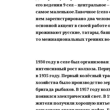
его ведении 9 сел – центральное 
самое маленькое Лавочное (село с 
нем зарегистрировано два челове
основной акцент в своей работе о
проживают русские, татары, башк
то межнациональных трениях во
1930 году в селе был организован 
интенсивный рост колхоза. Перв
в 1935 году. Первый колёсный тр
хозяйства было производство зе
бригада рыбаков. В 1957 году ко
появился электрический свет. В 1
жители получили хорошую питьеву
сельсовета стали искать нефть.