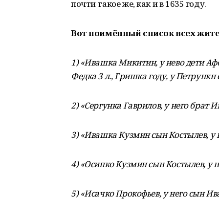
почти такое же, как и в 1635 году.
Вот поимённый список всех жител
1) «Ивашка Микитин, у нево дети Афо
Федка 3 л., Гришка году, у Петрункн
2) «Сергунка Гаврилов, у него брат И
3) «Ивашка Кузмин сын Костылев, у 
4) «Осипко Кузмин сын Костылев, у н
5) «Исачко Прокофьев, у него сын Ив