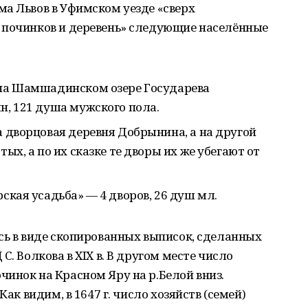
а Львов в Уфимском уезде «сверх
 починков и деревень» следующие населённые
 на Шамшадинском озере Государева
н, 121 душа мужского пола.
а дворцовая деревня Добрынина, а на другой
тых, а по их сказке те дворы их же убегают от
.
рская усадьба» — 4 дворов, 26 душ мл.
сь в виде скопированных выписок, сделанных
С. Волкова в XIX в. В другом месте число
инок на Красном Яру на р.Белой вниз.
Как видим, в 1647 г. число хозяйств (семей)