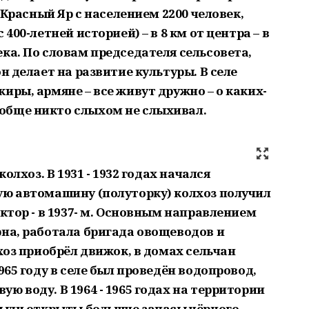
– Красный Яр с населением 2200 человек,
400-летней историей) – в 8 км от центра – в
ка. По словам председателя сельсовета,
н делает на развитие культуры. В селе
иры, армяне – все живут дружно – о каких-
обще никто слыхом не слыхивал.
колхоз. В 1931 - 1932 годах начался
ую автомашину (полуторку) колхоз получил
актор - в 1937- м. Основным направлением
рна, работала бригада овощеводов и
лхоз приобрёл движок, в домах сельчан
965 году в селе был проведён водопровод,
ю воду. В 1964 - 1965 годах на территории
 Были открыты большие запасы чёрного