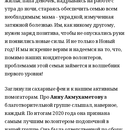
жилья; папа девочек, надрываясь на работе с
утра до ночи, стараясь обеспечить семью всем
необходимым; мама - украдкой, измученная
затяжной болезнью. Им, как никому другому,
нужен заряд позитива, чтобы не опускались руки
и появились новые силы. И не только в Новый
год! И мы искренне верим и надеемся на то, что,
помимо наших кондитеров-волонтеров,
проблемами этой семьи займется и волшебник
первого уровня!
Заглянули сахарные феи и к нашим активным
помогаторам. Про
Анну Акмухаметову
в
благотворительной группе слышал, наверное,
каждый. По итогам 2020 года она признана
самым лучшим волонтером-подопечной в
нашей группе. Она была ответственной по сбору