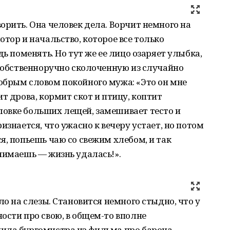
орить. Она человек дела. Ворчит немного на
тор и начальство, которое все только
дь поменять. Но тут же ее лицо озаряет улыбка,
 собственноручно сколоченную из случайно
обрым словом покойного мужа: «Это он мне
т дрова, кормит скот и птицу, коптит
овке больших лещей, замешивает тесто и
изнается, что ужасно к вечеру устает, но потом
я, попьешь чаю со свежим хлебом, и так
нимаешь — жизнь удалась!».
ло на слезы. Становится немного стыдно, что у
ости про свою, в общем-то вполне
ила бургомистра из фильма про барона