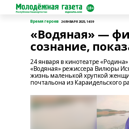
Время героев
24 ЯНВАРЯ 2025, 14:59
«Водяная» — фи
сознание, показ
24 января в кинотеатре «Родина
«Водяная» режиссера Вилюры Ися
жизнь маленькой хрупкой женщи
почтальона из Караидельского р