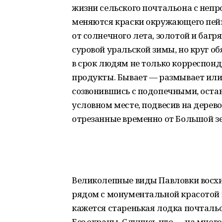
жизни сельского почтальона с неп
меняются краски окружающего пейз
от солнечного лета, золотой и багр
суровой уральской зимы, но круг об
в срок людям не только корреспонд
продукты. Бывает — размывает или 
созвонившись с подопечными, остав
условном месте, подвесив на дерев
отрезанные временно от Большой з
Великолепные виды Павловки восх
рядом с монументальной красотой 
кажется старенькая лодка почталь
Без охраны. Случись что — на мног