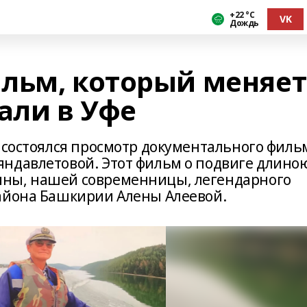
+22 °С
VK
Дождь
льм, который меняет
али в Уфе
» состоялся просмотр документального филь
ндавлетовой. Этот фильм о подвиге длино
ны, нашей современницы, легендарного
айона Башкирии Алены Алеевой.