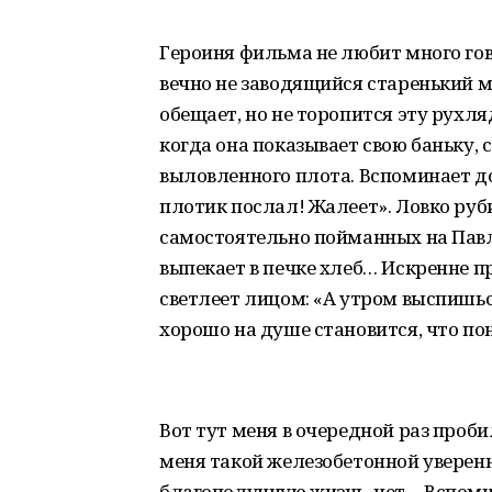
Героиня фильма не любит много гов
вечно не заводящийся старенький мо
обещает, но не торопится эту рухля
когда она показывает свою баньку,
выловленного плота. Вспоминает д
плотик послал! Жалеет». Ловко руби
самостоятельно пойманных на Павл
выпекает в печке хлеб… Искренне пр
светлеет лицом: «А утром выспишьс
хорошо на душе становится, что по
Вот тут меня в очередной раз проби
меня такой железобетонной уверенн
благополучную жизнь, нет… Вспомн