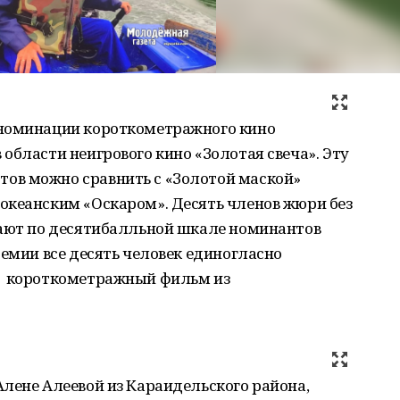
 номинации короткометражного кино
области неигрового кино «Золотая свеча». Эту
ов можно сравнить с «Золотой маской»
океанским «Оскаром». Десять членов жюри без
вают по десятибалльной шкале номинантов
ремии все десять человек единогласно
й короткометражный фильм из
лене Алеевой из Караидельского района,