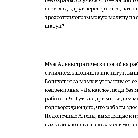
снегоход вдруг перевернется, наткн
трехсоткилограммовую махину из с
шатун?
Муж Алены трагически погиб на раб
отличием закончила институт, вышл
Волнуется за маму и уговаривает ее
непреклонна: «Да как же люди без м
работать!». Тут в кадре мы видим м
подтверждающего, что работы здесь 
Подопечные Алены, выходящие к пр
нахваливают своего незаменимого п