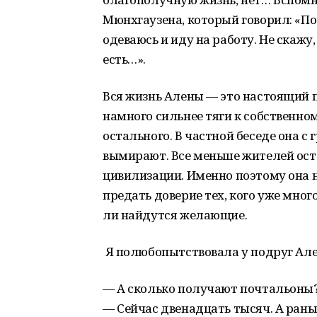
Мюнхгаузена, который говорил: «По
одеваюсь и иду на работу. Не скажу,
есть…».
Вся жизнь Алены — это настоящий по
намного сильнее тяги к собственном
остального. В частной беседе она с
вымирают. Все меньше жителей оста
цивилизации. Именно поэтому она н
предать доверие тех, кого уже много
ли найдутся желающие.
Я полюбопытствовала у подруг Ал
— А сколько получают почтальоны
— Сейчас двенадцать тысяч. А раньш