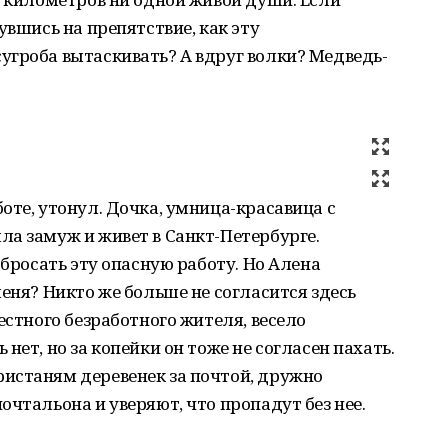
увшись на препятствие, как эту
угроба вытаскивать? А вдруг волки? Медведь-
оте, утонул. Дочка, умница-красавица с
а замуж и живет в Санкт-Петербурге.
 бросать эту опасную работу. Но Алена
еня? Никто же больше не согласится здесь
естного безработного жителя, весело
нет, но за копейки он тоже не согласен пахать.
истаням деревенек за почтой, дружно
очтальона и уверяют, что пропадут без нее.