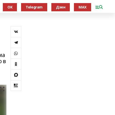
OK
Telegram
Дзен
MAX
ма
ю в