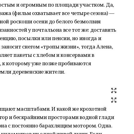
ростым и огромным по площади участком. Да,
ажа (фильм охватывает все четыре сезона) —
яной роскоши осени до белого безмолвия
язанностей у почтальона все тот же: доставить
енцию, посылки или пенсии, но иногда и
заносит снегом «тропы жизни», тогда Алена,
ляет пакеты с хлебом и консервами в
о, к которому уже позже пробиваются
емли деревенские жители.
ищают масштабами. И какой же крохотной
гор и бескрайними просторами водной глади
она с постоянно барахлящим мотором. Одна.
о километров ни одной живой души. Если