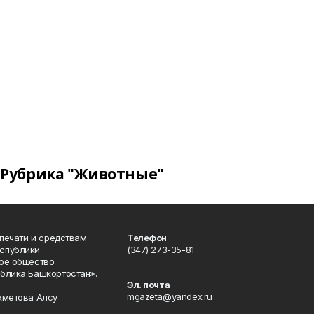
Рубрика "Животные"
 печати и средствам
Телефон
спублики
(347) 273-35-81
ое общество
блика Башкортостан».
Эл. почта
mgazeta@yandex.ru
хметова Алсу