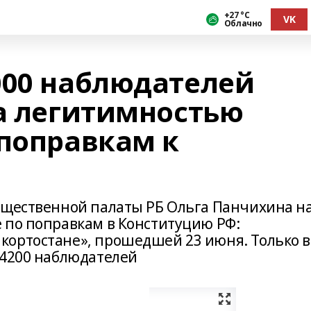
+27 °С
VK
Облачно
000 наблюдателей
за легитимностью
 поправкам к
бщественной палаты РБ Ольга Панчихина н
 по поправкам в Конституцию РФ:
кортостане», прошедшей 23 июня. Только в
 4200 наблюдателей