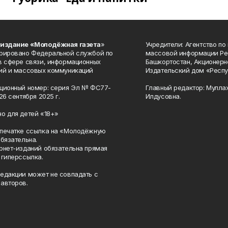
 издание «Молодёжная газета
»
Учредители: Агентство по
рировано Федеральной службой по
массовой информации Ре
в сфере связи, информационных
Башкортостан, Акционерн
ий и массовых коммуникаций
Издательский дом «Респу
ционный номер: серия Эл № ФС77-
Главный редактор: Мулла
26 сентября 2025 г.
Илдусовна.
о для детей «18+»
печатке ссылка на «Молодёжную
обязательна.
рнет-изданий обязательна прямая
 гиперссылка.
едакции может не совпадать с
авторов.