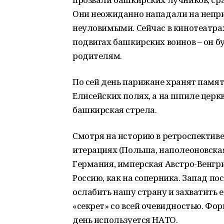
Они неожиданно нападали на неприя
неуловимыми. Сейчас в кинотеатрах
подвигах башкирских воинов – он бу
родителям.
По сей день парижане хранят памят
Елисейских полях, а на шпиле церк
башкирская стрела.
Смотря на историю в ретроспективе
итерациях (Польша, наполеоновска
Германия, имперская Австро-Венгр
Россию, как на соперника. Запад по
ослабить нашу страну и захватить 
«секрет» со всей очевидностью. Фо
день используется НАТО.