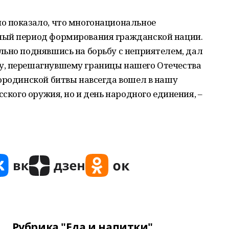
о показало, что многонациональное
ный период формирования гражданской нации.
льно поднявшись на борьбу с неприятелем, дал
у, перешагнувшему границы нашего Отечества
ородинской битвы навсегда вошел в нашу
сского оружия, но и день народного единения, –
Рубрика "Еда и напитки"