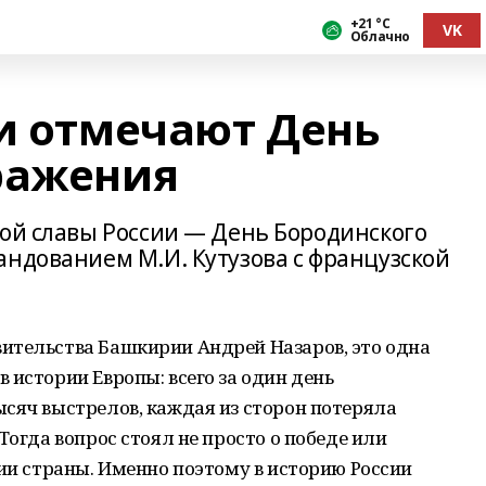
+21 °С
VK
Облачно
ии отмечают День
ражения
кой славы России — День Бородинского
андованием М.И. Кутузова с французской
ительства Башкирии Андрей Назаров, это одна
 истории Европы: всего за один день
сяч выстрелов, каждая из сторон потеряла
Тогда вопрос стоял не просто о победе или
нии страны. Именно поэтому в историю России