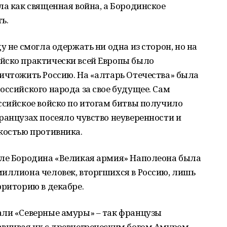
ла как священная война, а Бородинское
ть.
у не смогла одержать ни одна из сторон, но на
йско практически всей Европы было
ичтожить Россию. На «алтарь Отечества» была
оссийского народа за свое будущее. Сам
ссийское войско по итогам битвы получило
ранцузах посеяло чувство неуверенности и
костью противника.
сле Бородина «Великая армия» Наполеона была
иллиона человек, вторгшихся в Россию, лишь
рриторию в декабре.
али «Северные амуры» – так французы
внивая их с древнегреческим богом Амуром.