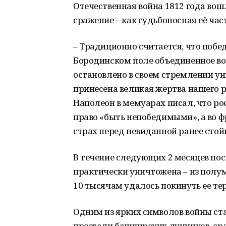
Отечественная война 1812 года вош
сражение – как судьбоносная её час
– Традиционно считается, что побед
Бородинском поле объединенное во
остановлено в своем стремлении ун
принесена великая жертва нашего р
Наполеон в мемуарах писал, что ро
право «быть непобедимыми», а во ф
страх перед невиданной ранее стой
В течение следующих 2 месяцев по
практически уничтожена – из полум
10 тысячам удалось покинуть ее те
Одним из ярких символов войны ст
прозвали башкирских лучников, сра