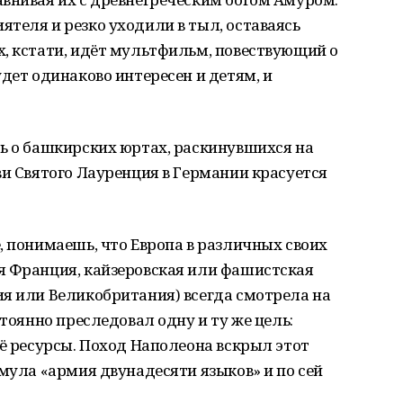
теля и резко уходили в тыл, оставаясь
, кстати, идёт мультфильм, повествующий о
дет одинаково интересен и детям, и
ь о башкирских юртах, раскинувшихся на
ви Святого Лауренция в Германии красуется
, понимаешь, что Европа в различных своих
я Франция, кайзеровская или фашистская
ия или Великобритания) всегда смотрела на
стоянно преследовал одну и ту же цель:
её ресурсы. Поход Наполеона вскрыл этот
рмула «армия двунадесяти языков» и по сей