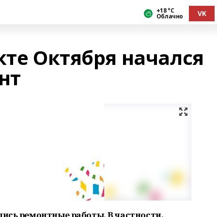
+18 °С
VK
Облачно
кте Октября начался
нт
лись ремонтные работы. В частности,