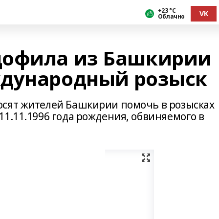
+23 °С
VK
Облачно
дофила из Башкирии
ждународный розыск
осят жителей Башкирии помочь в розысках
1.11.1996 года рождения, обвиняемого в