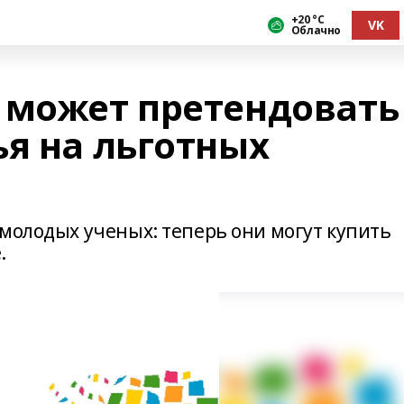
+20 °С
VK
Облачно
 может претендовать
ья на льготных
 молодых ученых: теперь они могут купить
.