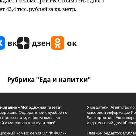
ждает Госкомстрой РБ. Стоимость одного
 43,4 тыс. рублей за кв. метр.
Рубрика "Еда и напитки"
 издание «Молодёжная газета
»
Учредители: Агентство по
рировано Федеральной службой по
массовой информации Ре
в сфере связи, информационных
Башкортостан, Акционерн
ий и массовых коммуникаций
Издательский дом «Респу
ционный номер: серия Эл № ФС77-
Главный редактор: Мулла