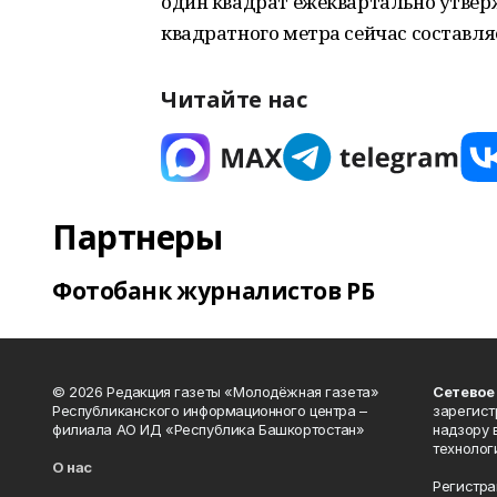
один квадрат ежеквартально утвер
квадратного метра сейчас составляет
Читайте нас
Партнеры
Фотобанк журналистов РБ
© 2026 Редакция газеты «Молодёжная газета»
Сетевое
Республиканского информационного центра –
зарегист
филиала АО ИД «Республика Башкортостан»
надзору 
технолог
О нас
Регистра