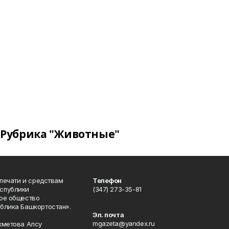
Рубрика "Животные"
 печати и средствам
Телефон
спублики
(347) 273-35-81
ое общество
блика Башкортостан».
Эл. почта
mgazeta@yandex.ru
хметова Алсу