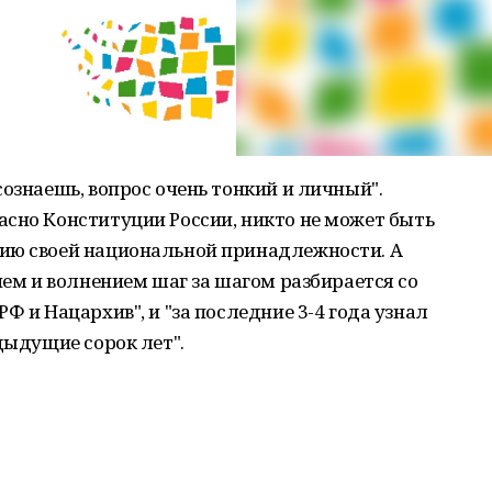
сознаешь, вопрос очень тонкий и личный".
асно Конституции России, никто не может быть
ию своей национальной принадлежности. А
ием и волнением шаг за шагом разбирается со
Ф и Нацархив", и "за последние 3-4 года узнал
дыдущие сорок лет".