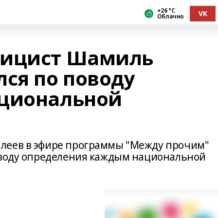
+26 °С
VK
Облачно
лицист Шамиль
лся по поводу
ациональной
леев в эфире программы "Между прочим"
оводу определения каждым национальной