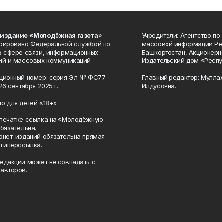
 издание «Молодёжная газета
»
Учредители: Агентство по
рировано Федеральной службой по
массовой информации Ре
в сфере связи, информационных
Башкортостан, Акционерн
ий и массовых коммуникаций
Издательский дом «Респу
ционный номер: серия Эл № ФС77-
Главный редактор: Мулла
26 сентября 2025 г.
Илдусовна.
о для детей «18+»
печатке ссылка на «Молодёжную
обязательна.
рнет-изданий обязательна прямая
 гиперссылка.
едакции может не совпадать с
авторов.