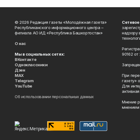
© 2026 Редакция газеты «Молодёжная газета»
Сетевое
Республиканского информационного центра –
зарегист
филиала АО ИД «Республика Башкортостан»
надзору 
технолог
О нас
Регистра
Мы в социальных сетях:
90162 от 
ВКонтакте
Одноклассники
Запрещен
Дзен
MAX
При пере
Telegram
газету» 
YouTube
Для инте
активная
Об использовании персональных данных
Мнение р
мнением 