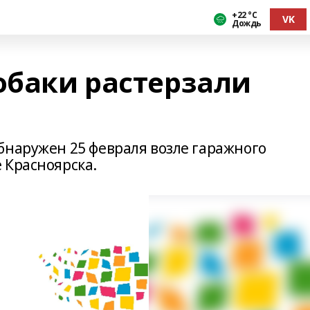
+22 °С
VK
Дождь
обаки растерзали
бнаружен 25 февраля возле гаражного
 Красноярска.