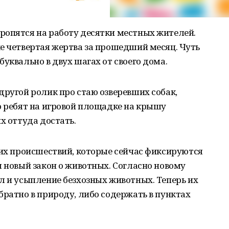
ропятся на работу десятки местных жителей.
е четвертая жертва за прошедший месяц. Чуть
уквально в двух шагах от своего дома.
другой ролик про стаю озверевших собак,
о ребят на игровой площадке на крышу
х оттуда достать.
тих происшествий, которые сейчас фиксируются
л новый закон о животных. Согласно новому
л и усыпление безхозных животных. Теперь их
братно в природу, либо содержать в пунктах