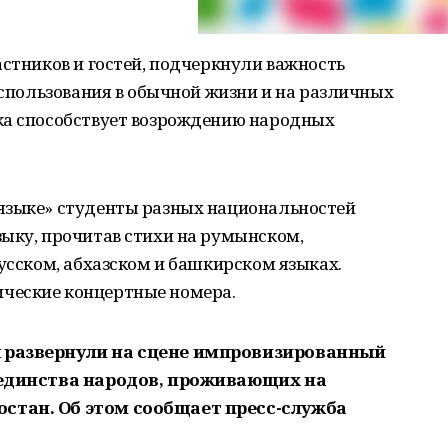
астников и гостей, подчеркнули важность
 использования в обычной жизни и на различных
ка способствует возрождению народных
языке» студенты разных национальностей
зыку, прочитав стихи на румынском,
русском, абхазском и башкирском языках.
ческие концертные номера.
ы развернули на сцене импровизированный
и единства народов, проживающих на
стан. Об этом сообщает пресс-служба