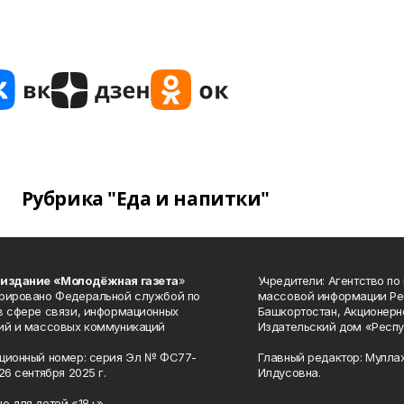
Рубрика "Еда и напитки"
 издание «Молодёжная газета
»
Учредители: Агентство по
рировано Федеральной службой по
массовой информации Ре
в сфере связи, информационных
Башкортостан, Акционерн
ий и массовых коммуникаций
Издательский дом «Респу
ционный номер: серия Эл № ФС77-
Главный редактор: Мулла
26 сентября 2025 г.
Илдусовна.
о для детей «18+»