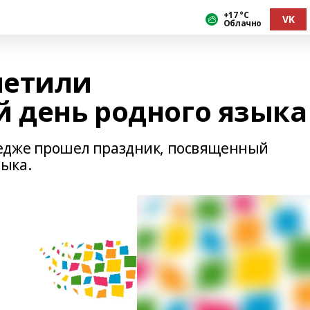
+17 °С
VK
Облачно
метили
 день родного языка
едже прошел праздник, посвященный
ыка.