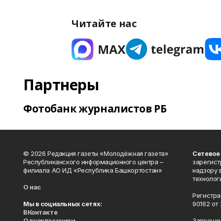
Читайте нас
Партнеры
Фотобанк журналистов РБ
© 2026 Редакция газеты «Молодёжная газета»
Сетевое
Республиканского информационного центра –
зарегист
филиала АО ИД «Республика Башкортостан»
надзору 
технолог
О нас
Регистра
Мы в социальных сетях:
90162 от 
ВКонтакте
Одноклассники
Запрещен