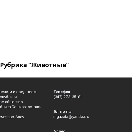
Рубрика "Животные"
 печати и средствам
Телефон
спублики
(347) 273-35-81
ое общество
блика Башкортостан».
Эл. почта
mgazeta@yandex.ru
хметова Алсу
Адрес