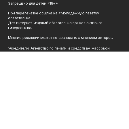
Запрещено для детей «18+»
При перепечатке ссылка на «Молодёжную газету»
обязательна.
Для интернет-изданий обязательна прямая активная
гиперссылка.
Мнение редакции может не совпадать с мнением авторов.
Учредители: Агентство по печати и средствам массовой
информации Республики Башкортостан, Акционерное
общество Издательский дом «Республика Башкортостан».
Главный редактор: Муллахметова Алсу Илдусовна.
Телефон
(347) 273-35-81
Эл. почта
mgazeta@yandex.ru
Адрес
450079, Республика Башкортостан, г. Уфа, ул. 50-летия
Октября, 13 (Дом печати, 8 этаж)
Рекламная служба
(347) 272-09-70