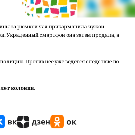
чины за рюмкой чая прикарманила чужой
нки. Украденный смартфон она затем продала, а
полицию. Против нее уже ведется следствие по
 лет колонии.