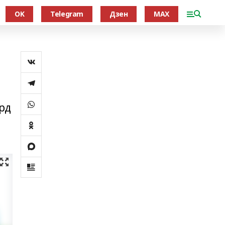
OK
Telegram
Дзен
MAX
рд