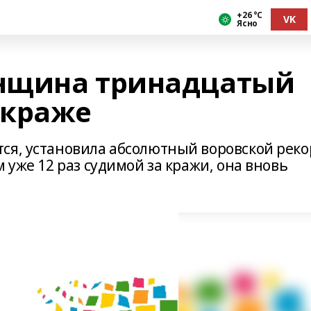
+26 °С
VK
Ясно
нщина тринадцатый
 краже
ся, установила абсолютный воровской реко
 уже 12 раз судимой за кражи, она вновь