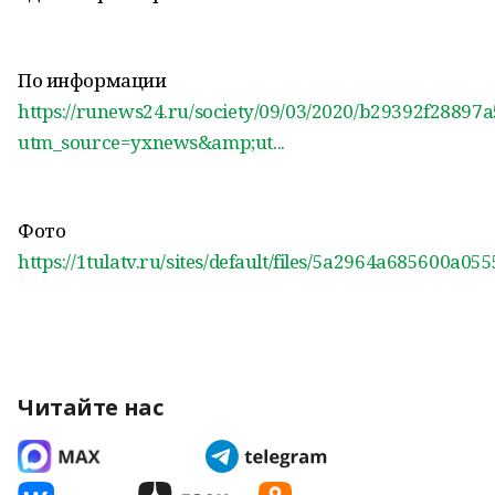
По информации
https://runews24.ru/society/09/03/2020/b29392f2889
utm_source=yxnews&amp;ut...
Фото
https://1tulatv.ru/sites/default/files/5a2964a685600a05
Читайте нас