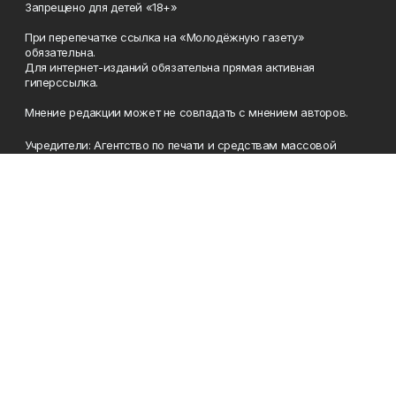
Запрещено для детей «18+»
При перепечатке ссылка на «Молодёжную газету»
обязательна.
Для интернет-изданий обязательна прямая активная
гиперссылка.
Мнение редакции может не совпадать с мнением авторов.
Учредители: Агентство по печати и средствам массовой
информации Республики Башкортостан, Акционерное
общество Издательский дом «Республика Башкортостан».
Главный редактор: Муллахметова Алсу Илдусовна.
Телефон
(347) 273-35-81
Эл. почта
mgazeta@yandex.ru
Адрес
450079, Республика Башкортостан, г. Уфа, ул. 50-летия
Октября, 13 (Дом печати, 8 этаж)
Рекламная служба
(347) 272-09-70