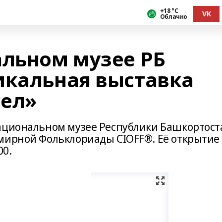
+18 °С
VK
Облачно
альном музее РБ
икальная выставка
сел»
Национальном музее Республики Башкортост
мирной Фольклориады CIOFF®. Её открытие
00.