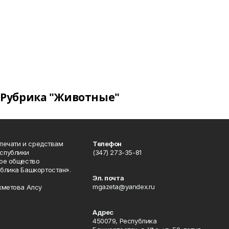
Рубрика "Животные"
 печати и средствам
Телефон
спублики
(347) 273-35-81
ое общество
блика Башкортостан».
Эл. почта
mgazeta@yandex.ru
хметова Алсу
Адрес
450079, Республика