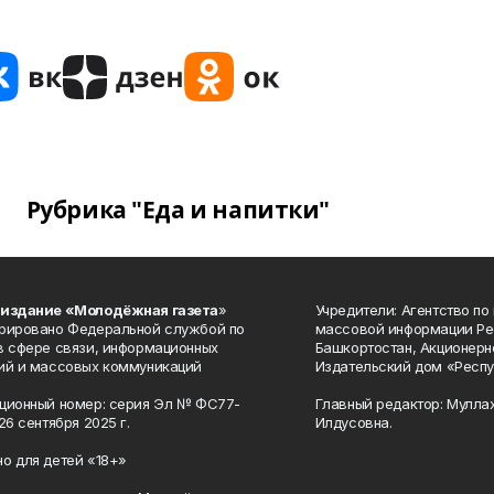
Рубрика "Еда и напитки"
 издание «Молодёжная газета
»
Учредители: Агентство по
рировано Федеральной службой по
массовой информации Ре
в сфере связи, информационных
Башкортостан, Акционерн
ий и массовых коммуникаций
Издательский дом «Респу
ционный номер: серия Эл № ФС77-
Главный редактор: Мулла
26 сентября 2025 г.
Илдусовна.
о для детей «18+»